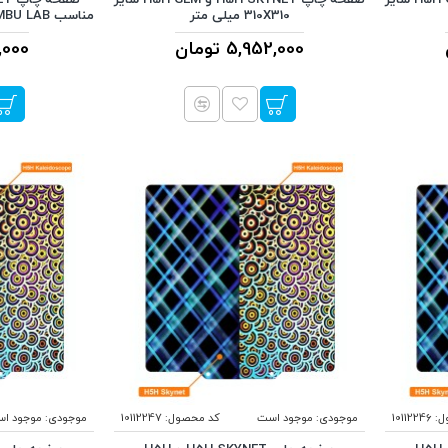
310X310 میلی متر
مناسب BAMBU LAB سایز 184X184 میلی متر
5,952,000 تومان
566,000
ل:
10112246
موجودی:
موجود است
کد محصول:
10112247
موجودی:
موجود ا