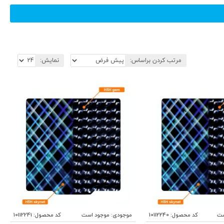
مرتب کردن براساس:
نمایش:
ست
کد محصول:
10112240
موجودی:
موجود است
کد محصول:
10112241