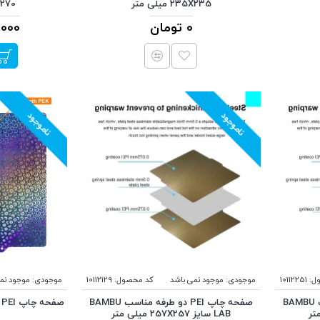
235X235 میلی متر
320X270
0 تومان
999,000
ناموجود
ناموجود
ل:
10112251
موجودی:
موجود نمی باشد
کد محصول:
10112129
موجودی:
موجود نم
صفحه چاپ PEI دو طرفه مناسب BAMBU
صفحه چاپ PEI دو طرفه مناسب BAMBU
LAB سایز 257X257 میلی متر