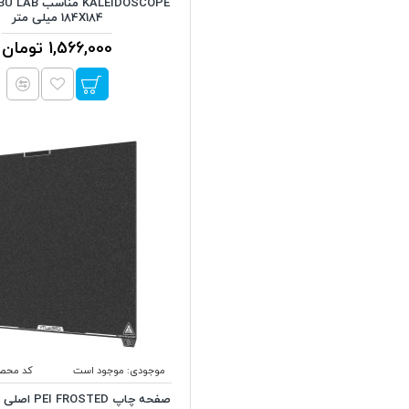
184X184 میلی متر
1,566,000 تومان
موجودی:
موجود است
کد محص