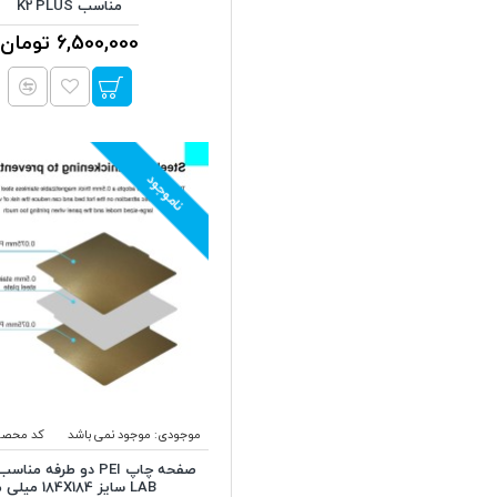
مناسب K2 PLUS
6,500,000 تومان
ناموجود
موجودی:
موجود نمی باشد
کد محصو
LAB سایز 184X184 میلی متر