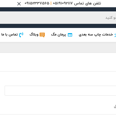
تلفن های تماس 05191092117
|
09152337565
خدمات چاپ سه بعدی
پرمان مگ
وبلاگ
تماس با ما
ل