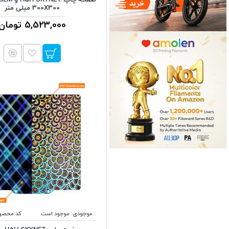
300X300 میلی متر
5,523,000 تومان
موجودی:
موجود است
کد محصو