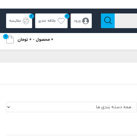
0
0
ورود
علاقه مندی
مقایسه
0
0 محصول - 0 تومان