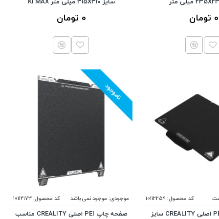
سایز 315X310 میلی متر K1 MAX
0 تومان
0 تومان
ناموجود
ست
کد محصول:
10112259
موجودی:
موجود نمی باشد
کد محصول:
10112173
صفحه چاپ PEI اصلی CREALITY سایز
صفحه چاپ PEI اصلی CREALITY مناسب