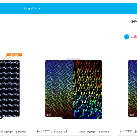
جستجو
جو
ات
0
ل:
10112232
موجودی:
موجود است
کد محصول:
10112233
موجودی:
موجود ا