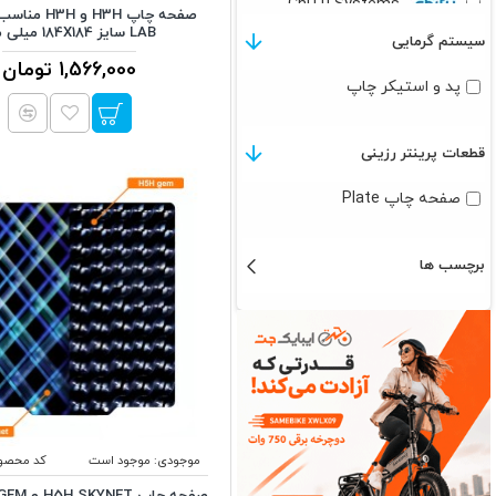
ChiTu Systems
LAB سایز 184X184 میلی متر
سیستم گرمایی
1,566,000 تومان
Creality
پد و استیکر چاپ
ELEGOO
قطعات پرینتر رزینی
Longer
صفحه چاپ Plate
Phrozen
برچسب ها
موجودی:
موجود است
کد محصو