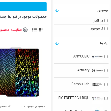
موجودی
محصولات موجود در ضوابط جست
در انبار
نا موجود
مقایسه محصول
برندها
ANYCUBIC
Artillery
Bambu Lab
BIGTREETECH BIQU
موجودی:
موجود است
کد محصو