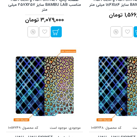
مناسب BAMBU LAB سایز 257X257 میلی
متر
1, تومان
3,079,000 تومان
ست
کد محصول:
10112248
موجودی:
موجود است
کد محصول:
10112249