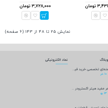
3, تومان
3,728,000 تومان
نمایش 25 تا 48 از 143 (6 صفحه)
بلاگ
نماد الکترونیکی
راهنمای تخصصی خرید فیلامنت PEEK؛ پادشاه پرینت سه‌بعدی صنعتی و پزشکی + مشخصات فنی
10
خر
عمر مفید هیتر اکسترودر پرینتر سه‌بعدی چقدر است؟
13
به‍
راهنمای تعویض قطعات مصرفی پرینتر سه‌بعدی