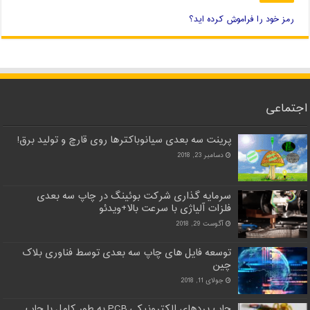
رمز خود را فراموش کرده اید؟
اجتماعی
پرینت سه بعدی سیانوباکترها روی قارچ و تولید برق!
دسامبر 23, 2018
سرمایه گذاری شرکت بوئینگ در چاپ سه بعدی
فلزات آلیاژی با سرعت بالا+ویدئو
آگوست 29, 2018
توسعه فایل های چاپ سه بعدی توسط فناوری بلاک
چین
جولای 11, 2018
چاپ بردهای الکترونیکی PCB به طور کامل با چاپ