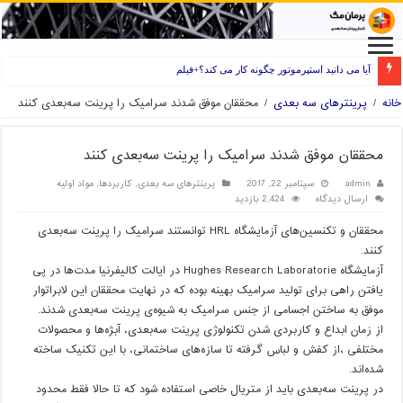
آیا می دانید استپرموتور چگونه کار می کند؟+فیلم
راه های انتخاب فیلامنت خوب برای پرینتر سه بعدی
خانه
/
پرینترهای سه بعدی
/
محققان موفق شدند سرامیک را پرینت سه‌بعدی کنند
محققان موفق شدند سرامیک را پرینت سه‌بعدی کنند
admin
سپتامبر 22, 2017
پرینترهای سه بعدی
,
کاربردها
,
مواد اولیه
ارسال دیدگاه
2,424 بازدید
محققان و تکنسین‌های آزمایشگاه HRL توانستند سرامیک را پرینت سه‌بعدی
کنند.
آزمایشگاه Hughes Research Laboratorie در ایالت کالیفرنیا مدت‌ها در پی
یافتن راهی برای تولید سرامیک بهینه بوده که در نهایت محققان این لابراتوار
موفق به ساختن اجسامی از جنس سرامیک به شیوه‌ی پرینت سه‌بعدی شدند.
از زمان ابداع و کاربردی شدن تکنولوژی پرینت سه‌بعدی، آبژه‌ها و محصولات
مختلفی ،از کفش و لباس گرفته تا سازه‌های ساختمانی، با این تکنیک ساخته
شده‌اند.
در پرینت سه‌بعدی باید از متريال خاصی استفاده شود که تا حالا فقط محدود