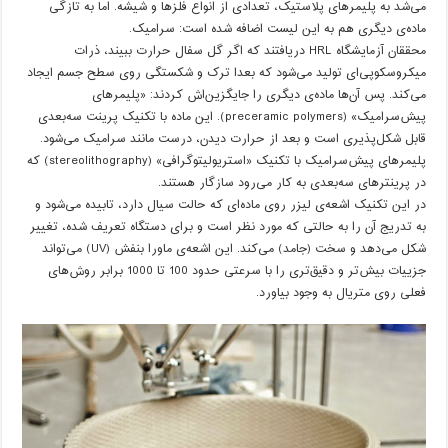
می‌شد به پلیمرهای پلاستیک، تعدادی از انواع فلزها و شیشه. اما به تازگی
ماده‌ی دیگری هم به این لیست اضافه شده است: سرامیک.
محققان آزمایشگاه HRL دریافتند که اگر گل سفال حرارت ببیند، ذرات
میکروسکوپی‌ای تولید می‌شود که بعدا ترک و شکستگی روی سطح جسم ایجاد
می‌کند. پس آن‌ها ماده‌ی دیگری را جایگزین‌اش کردند: «پلیمرهای
پیش‌سرامیک» (preceramic polymers). این ماده با تکنیک پرینت سه‌بعدی
قابل شکل‌پذیری است و بعد از حرارت دیدن، درست مانند سرامیک می‌شود.
پلیمرهای پیش‌سرامیک با تکنیک «استریولیتوگرافی» (stereolithography) که
در پرینترهای سه‌بعدی به کار می‌رود سازگار هستند.
در این تکنیک اشعه‌ی لیزر روی ماده‌ای که حالت سیال دارد، تابیده می‌شود و
به تدریج آن را به حالتی که مورد نظر است و برای دستگاه تعریف شده، تغییر
شکل می‌دهد و سخت (جامد) می‌کند. این اشعه‌ی ماورا بنفش (UV) می‌تواند
جزییات بیش‌تر و دقیق‌تری را با سرعتی حدود 100 تا 1000 برابر روش‌های
فعلی روی متریال به وجود بیاورد.