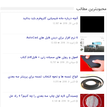
محبوبترین مطالب
آنچه درباره ماده شیمیایی کلروفرم باید بدانید
می 28, 2018
12,667
6 نرم افزار برای دیدن فایل های AutoCad
ژانویه 14, 2018
12,633
اصول و روش های سمباده زنی + فایلpdf کتاب
جولای 26, 2018
10,767
انواع تسمه ها و نحوه انتخاب تسمه برای پرینتر سه بعدی
اکتبر 9, 2018
9,070
چسبندگی لایه اول چاپ سه بعدی را چه کنیم؟ 4 راه حل
اکتبر 18, 2018
8,149