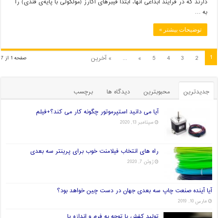
دارند که در فرایند ابداعی آنها، ابتدا فیبرهای آگارز (مولکولی با پایه‌ی قندی) را
به …
توضیحات بیشتر »
1
2
3
4
5
»
...
» آخرین
صفحه 1 از 7
جدیدترین
محبوبترین
دیدگاه ها
برچسب
آیا می دانید استپرموتور چگونه کار می کند؟+فیلم
سپتامبر 13, 2020
راه های انتخاب فیلامنت خوب برای پرینتر سه بعدی
ژوئن 7, 2020
آیا آینده صنعت چاپ سه بعدی جهان در دست چین خواهد بود؟
مارس 10, 2019
تولید کفش با توجه به فرم و اندازه پا