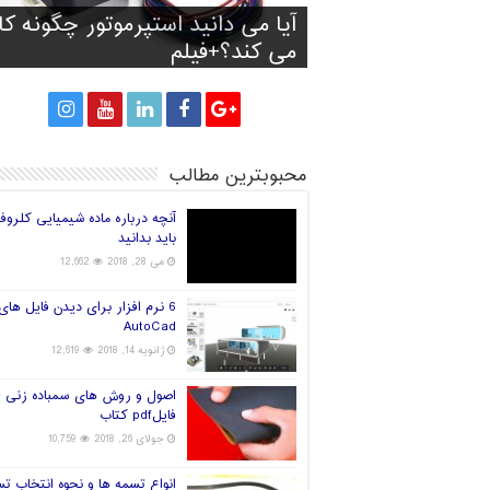
آیا آینده صنعت چاپ سه بعدی
آیا می دانید استپرموتور چگونه کا
تولید کفش با توجه به فرم و انداز
پرینت سه بعدی سیانوباکترها رو
راه های انتخاب فیلامنت خوب بر
پا
می کند؟+فیلم
پرینتر سه بعدی
قارچ و تولید برق!
جهان در دست چین خواهد بود؟
محبوبترین مطالب
آنچه درباره ماده شیمیایی کلروف
باید بدانید
می 28, 2018
12,662
6 نرم افزار برای دیدن فایل های
AutoCad
ژانویه 14, 2018
12,619
اصول و روش های سمباده زنی +
فایلpdf کتاب
جولای 26, 2018
10,759
انواع تسمه ها و نحوه انتخاب ت