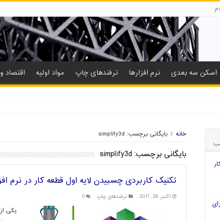
م
اسکن سه بعدی
نرم افزارها
ترفندهای چاپ
مواد اولیه
اقتصاد و 
خانه
/
بایگانی برچسب: simplify3d
ب
بایگانی برچسب:
simplify3d
ار
تکنیک کاربردی چسبیدن لایه اول قطعه کار در نرم افزار plify3D
اکتبر 28, 2017
ترفندهای چاپ
0
ای
یکی از