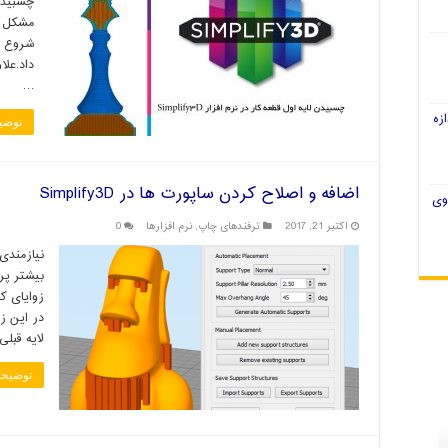
چسبیدن
شروع ب
داد.علا
…
زه
توضی
اضافه و اصلاح کردن ساپورت ها در Simplify3D
وی
اکتبر 21, 2017
ترفندهای چاپ
,
نرم افزارها
0
نیازمندی
در این زو
لایه قبلی
توضیحا