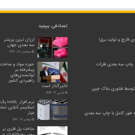
تصادفی ببینید
 قارچ و تولید برق!
ارزان ترین پرینتر
سه بعدی جهان
سپتامبر 22, 2017
 چاپ سه بعدی فلزات
حوزه مواد و ساخت
پیشرفته بر
توانمندی‌های
راهبردی کشور
تاثیرگذار است
توسط فناوری بلاک چین
مارس 17, 2018
نرم افزار IceSL یک
اسلایسر آنلاین تمام
عیار
نوامبر 14, 2017
ساخت پل فلزی بر
روی رودخانه‌ ای در