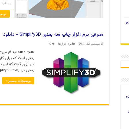
STL …
توضی
ی
معرفی نرم افزار چاپ سه بعدی Simplify3D – دانلود
سپتامبر 22, 2017
نرم افزارها
0
Simplify3D (ب
بعدی است که برای کار 
می توان گفت که این نرم
بعدی می باشد. Simplify3D با تنظیمات فراوان و حرفه ای …
توضیحات بیشتر »
ی