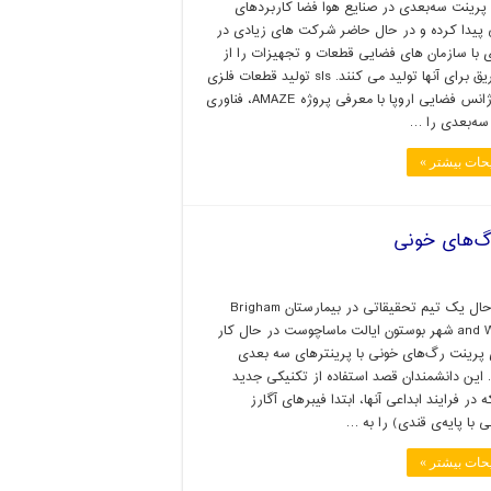
 پرینت سه‌بعدی در صنایع هوا فضا کاربردهای
ی پیدا کرده و در حال حاضر شرکت های زیادی در
 با سازمان های فضایی قطعات و تجهیزات را از
این طریق برای آنها تولید می کنند. sls تولید قطعات فلزی
چاپی آژانس فضایی اروپا با معرفی پروژه AMAZE، فناوری
سه‌بعدی را …
حات بیشتر »
با این حال یک تیم تحقیقاتی در بیمارستان Brigham
and Women شهر بوستون ایالت ماساچوست در حال کار
 پرینت رگ‌های خونی با پرینترهای سه بعدی
 این دانشمندان قصد استفاده از تکنیکی جدید
ه در فرایند ابداعی آنها، ابتدا فیبرهای آگارز
ی با پایه‌ی قندی) را به …
حات بیشتر »