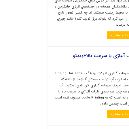
ولید برق شد! در تلاش برای جایگزینی سوخت های
 دانشمندان همیشه در جستجوی انرژی جایگزین و
 با محیط زیست هستند. اما چه کسی تصور قارچ
را می کرد که بتواند برق تولید کند؟ مانند چیزی
ه درست …
حات بیشتر »
لیاژی با سرعت بالا+ویدئو
بازوی سرمایه گذاری شرکت بوئینگ ، Boeing HorizonX
 استارت آپ تولید دیجیتال آلیاژها از دانشگاه
ست امریکا سرمایه گذاری کرد. این استارت آپ
سه چاپ سه بعدی فلزات آلیاژی با سرعت بالا را
توسعه داده است که به Joule Printing معروف شده است.
ر است چندین ماده …
حات بیشتر »