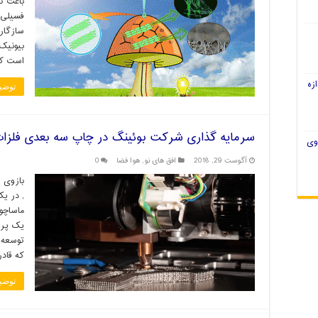
باعث ت
فسیلی،
سازگار
بیونیک 
است ک
زه
توضی
سرمایه گذاری شرکت بوئینگ در چاپ سه بعدی فلزات آ
وی
آگوست 29, 2018
افق های نو
,
هوا فضا
0
, در یک
ماساچو
یک پرو
که قاد
توضی