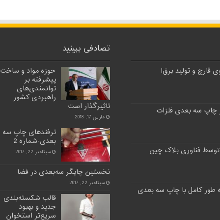
تصادفی ببینید
 قارچ و تولید برق!
حوزه مواد و ساخت
پیشرفته بر
توانمندی‌های
راهبردی کشور
تاثیرگذار است
 چاپ سه بعدی فلزات
مارس 17, 2018
ترفندهای چاپ سه
بعدی-شماره 2
توسط فناوری بلاک چین
سپتامبر 22, 2017
نخستین چاپگر سه‌بعدی در فضا
سپتامبر 22, 2017
قالب شکسته‌بندی
جدید و بهبود
سریع‌تر استخوان