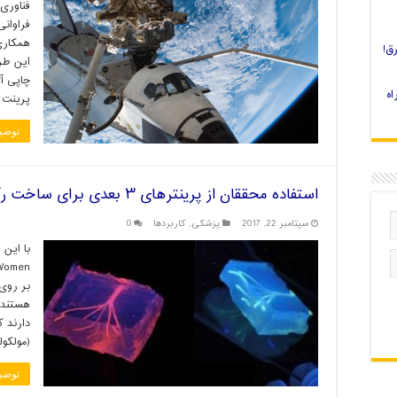
فناوری
فراوان
همکاری
ق!
 چاپ سه بعدی را چه کنیم؟ 4 راه
پرینت 
توضی
استفاده محققان از پرینترهای ۳ بعدی برای ساخت رگ‌های خونی
سپتامبر 22, 2017
پزشکی
,
کاربردها
0
بر روی
هستند.
دارند ک
(مولکول
توضی