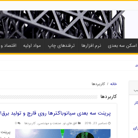
اسکن سه بعدی
نرم افزارها
ترفندهای چاپ
مواد اولیه
اقتصاد و ب
ی
خانه
/
کاربردها
ب
کاربردها
ار
پرینت سه بعدی سیانوباکترها روی قارچ و تولید برق!
دسامبر 23, 2018
افق های نو
,
صنعت و مهندسی
,
کاربردها
0
ای
پرینت 