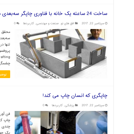
ساخت 24 ساعته یک خانه با فناوری چاپگر سه‌بعدی دانشمند ایرانی
سپتامبر 22, 2017
افق های نو
,
صنعت و مهندسی
,
کاربردها
0
محقق ای
سه‌بعد
تنها در
چشمگی
توضی
چاپگری که انسان چاپ می کند!
سپتامبر 22, 2017
پزشکی
,
کاربردها
0
فن آور
چاپ کر
چندی پ
یک حوز