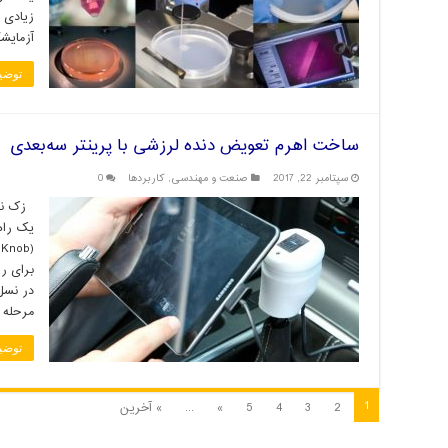
زیادی 
آزمایشگ
توضی
ساخت اهرم تعویض دنده لرزشی با پرینتر سه‌بعدی
سپتامبر 22, 2017
صنعت و مهندسی
,
کاربردها
0
زک نلس
یک راه
برای را
در نسل 
مرحله 
توضی
1
2
3
4
5
»
...
» آخرین