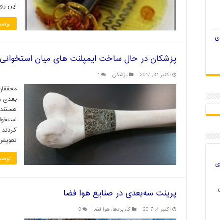
این رو
توضی
ی
پزشکان در حال ساخت ایمپلنت های میان استخوانی
اکتبر 31, 2017
پزشکی
1
محققان
بعدی و
هستند 
استخوان
کردند 
تعویض 
توضی
ی
پرینت سه‌بعدی در صنایع هوا فضا
اکتبر 4, 2017
کاربردها
,
هوا فضا
0