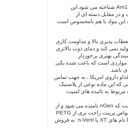
همچنین در بازارهای شیمیایی شرقی با نام Am1800 شناخته می شود.این
و در مقابل دسته ای از
ت این مواد با هم نامحسوس است
عطاب پذیری بالا و مداومت کاری
ولید نمی کند و دمای ذوب بالاتری
سبندگی بهتری برخوردار
 مواردی است که باعث شده یکی
ی باشد.
غذاو داروی امریکا ، به جهت تماس
یی که این ماده نوعی از پلاستیک
ت مربوط به تائیده های امنیت
یک ماده دیگر مشابه با PETG نیز تولید شده است که nGen نامیده می شود و از
copolyster مشتق شده است. این ماده جدید خواص پرینت راحت تری از PETG
و Taulmanبا نام های XT یا n-Vent به فروش