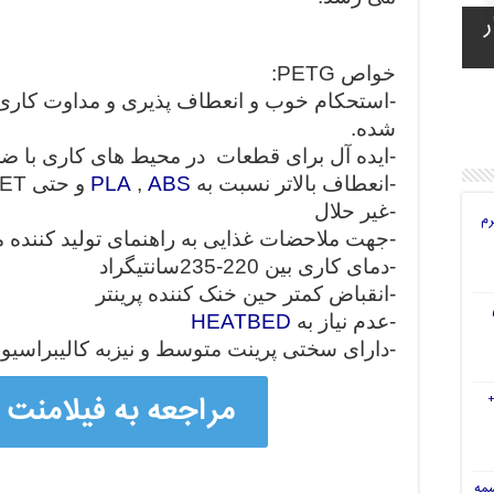
ر
ه
ی
ای
خواص PETG:
-استحکام خوب و انعطاف پذیری و مداوت کاری 
شده.
-ایده آل برای قطعات در محیط های کاری با ضرب
-انعطاف بالاتر نسبت به
ABS
,
PLA
و حتی PET
-غیر حلال
رم
-جهت ملاحضات غذایی به راهنمای تولید کننده 
-دمای کاری بین 220-235سانتیگراد
-انقباض کمتر حین خنک کننده پرینتر
-عدم نیاز به
HEATBED
-دارای سختی پرینت متوسط و نیزبه کالیبراسیون
مراجعه به فیلامنت های
سمه