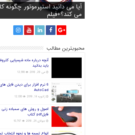
آیا آینده صنعت چاپ سه بعدی
آیا می دانید استپرموتور چگونه کا
تولید کفش با توجه به فرم و انداز
پرینت سه بعدی سیانوباکترها رو
راه های انتخاب فیلامنت خوب بر
پا
می کند؟+فیلم
پرینتر سه بعدی
قارچ و تولید برق!
جهان در دست چین خواهد بود؟
محبوبترین مطالب
آنچه درباره ماده شیمیایی کلروف
باید بدانید
می 28, 2018
12,666
6 نرم افزار برای دیدن فایل های
AutoCad
ژانویه 14, 2018
12,630
اصول و روش های سمباده زنی +
فایلpdf کتاب
جولای 26, 2018
10,767
انواع تسمه ها و نحوه انتخاب ت