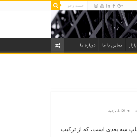
ازار
تماس با ما
درباره ما
ه
2,106 بازدید
نوع copolyester مناسب چاپ سه بعدی است، که از ترکیب