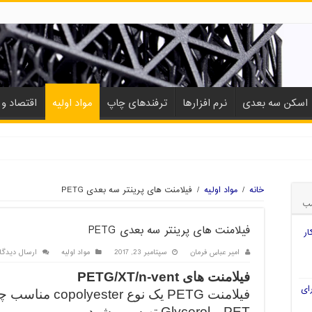
اسکن سه بعدی
نرم افزارها
ترفندهای چاپ
مواد اولیه
اقتصاد و ب
خانه
/
مواد اولیه
/
فیلامنت های پرینتر سه بعدی PETG
ب
فیلامنت های پرینتر سه بعدی PETG
ار
امیر عباس فرمان
سپتامبر 23, 2017
مواد اولیه
ارسال دیدگا
فیلامنت های PETG/XT/n-vent
ای
فیلامنت PETG یک 
PET و Glycerol تهیه می شود.