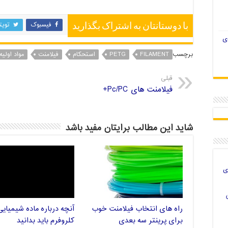
فیسبوک
تویت
با دوستانتان به اشتراک بگذارید
ی
برچسب
FILAMENT
PETG
استحکام
فیلامنت
مواد اولیه
قبلی
فیلامنت های Pc/PC+
شاید این مطالب برایتان مفید باشد
ی
راه های انتخاب فیلامنت خوب
آنچه درباره ماده شیمیایی
برای پرینتر سه بعدی
کلروفرم باید بدانید