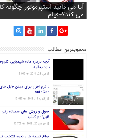
آیا آینده صنعت چاپ سه بعدی
آیا می دانید استپرموتور چگونه کا
تولید کفش با توجه به فرم و انداز
پرینت سه بعدی سیانوباکترها رو
راه های انتخاب فیلامنت خوب بر
پا
می کند؟+فیلم
پرینتر سه بعدی
قارچ و تولید برق!
جهان در دست چین خواهد بود؟
محبوبترین مطالب
آنچه درباره ماده شیمیایی کلروف
باید بدانید
می 28, 2018
12,669
6 نرم افزار برای دیدن فایل های
AutoCad
ژانویه 14, 2018
12,637
اصول و روش های سمباده زنی +
فایلpdf کتاب
جولای 26, 2018
10,769
انواع تسمه ها و نحوه انتخاب ت