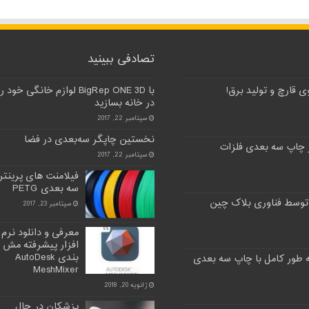
تصادفی ببینید
 قارچ و تولید برق!
با BigRep ONE 3D لوازم خانگی خود ر
در خانه بسازید
سپتامبر 22, 2017
نخستین چاپگر سه‌بعدی در فضا
 چاپ سه بعدی فلزات
سپتامبر 22, 2017
فیلامنت های پرینتر
سه بعدی PETG
توسط فناوری بلاک چین
سپتامبر 23, 2017
معرفی و دانلود نرم
افزار پیشرفته مش
بندی AutoDesk
MeshMixer
ژانویه 20, 2018
پزشکان در حال