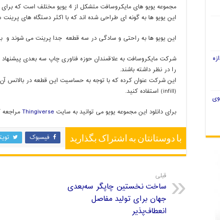
مجموعه یویو های مایکروسافت متشکل از 4 
این یویو ها به گونه ای طراحی شده اند که با اکثر دستگاه های پرینت 
این یویو ها به راحتی و سادگی در سه قطعه جدا پرینت می شوند و به
زه
شرکت مایکروسافت به علاقمندان حوزه فناوری چاپ سه بعدی پیشنهاد د
را در نظر داشته باشند.
این شرکت عنوان کرده که با توجه به حساسیت این قطعه در بالانس آن ح
(infill) استفاده کنید.
وی
برای دانلود این مجموعه یویو می توانید به سایت
Thingiverse
مراجعه ک
فیسبوک
تویت
با دوستانتان به اشتراک بگذارید
قبلی
ساخت نخستین چاپگر سه‌بعدی
جهان برای تولید مفاصل
انعطاف‌پذیر