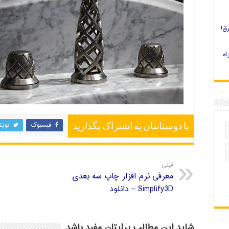
ق!
 چاپ سه بعدی را چه کنیم؟ 4 راه
فیسبوک
تویت
با دوستانتان به اشتراک بگذارید
قبلی
معرفی نرم افزار چاپ سه بعدی
Simplify3D – دانلود
شاید این مطالب برایتان مفید باشد