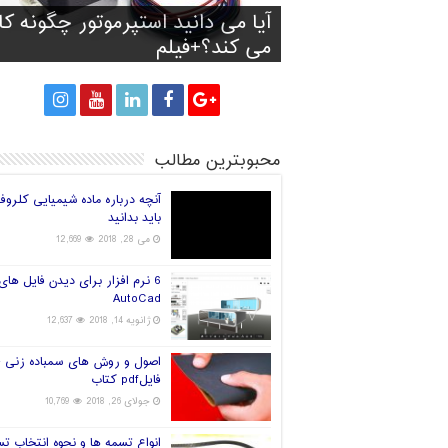
آیا آینده صنعت چاپ سه بعدی
آیا می دانید استپرموتور چگونه کا
تولید کفش با توجه به فرم و انداز
پرینت سه بعدی سیانوباکترها رو
راه های انتخاب فیلامنت خوب بر
پا
می کند؟+فیلم
پرینتر سه بعدی
قارچ و تولید برق!
جهان در دست چین خواهد بود؟
محبوبترین مطالب
آنچه درباره ماده شیمیایی کلروف
باید بدانید
می 28, 2018
12,669
6 نرم افزار برای دیدن فایل های
AutoCad
ژانویه 14, 2018
12,637
اصول و روش های سمباده زنی +
فایلpdf کتاب
جولای 26, 2018
10,769
انواع تسمه ها و نحوه انتخاب ت