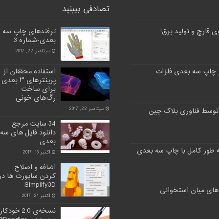
تصادفی ببینید
 قارچ و تولید برق!
ترفندهای چاپ سه
بعدی-شماره 3
سپتامبر 22, 2017
 چاپ سه بعدی فلزات
استفاده محققان از
پرینترهای ۳ بعدی
برای ساخت
رگ‌های خونی
سپتامبر 22, 2017
توسط فناوری بلاک چین
34 سایت مرجع
دانلود فایل های سه
بعدی
اکتبر 16, 2017
اضافه و اصلاح
کردن ساپورت ها در
Simplify3D
های میان استخوانی
اکتبر 21, 2017
نسخه‌ی 2.0 خودکار