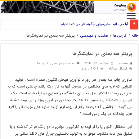
آیا می دانید استپرموتور چگونه کار می کند؟+فیلم
راه های انتخاب فیلامنت خوب برای پرینتر سه بعدی
خانه
/
کاربردها
/
صنعت و مهندسی
/
پرینتر سه بعدی در نمایشگرها
پرینتر سه بعدی در نمایشگرها
admin
سپتامبر 22, 2017
صنعت و مهندسی
,
کاربردها
ارسال دیدگاه
2,044 بازدید
فناوری چاپ سه بعدی هر روز با نوآوری هیجان انگیزی همراه است ، تولید
اشیایی که لایه های مختلفی در ساخت آنها به کار رفته باشد چالشی است که به
نطر می رسد با ابتکار عمل محققان دانشگاه پرینستون برطرف شده است. مک
آلپاین از دانشگاه پرینستون که هدایت محققان در این پروژه را بر عهده داشته
می گوید: ” چالشی که درصدد رفع آن بوده ایم تولید سازه های مورد نظر با لایه
های چندگانه در یک زمان است. ”
این محققان اکنون پا را از ایده به کارگیری موادی با دو رنگ فراتر گذاشته و با
تلفیق پنج ماده متفاوت موفق به به تولید نخستین چراغ های LED مبتنی بر