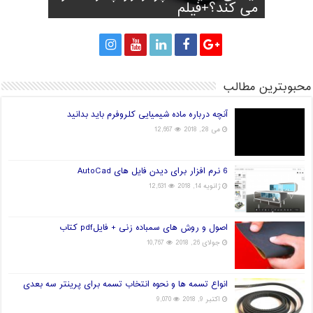
پا
می کند؟+فیلم
پرینتر سه بعدی
قارچ و تولید برق!
جهان در دست چین خواهد بود؟
محبوبترین مطالب
آنچه درباره ماده شیمیایی کلروفرم باید بدانید
می 28, 2018
12,667
6 نرم افزار برای دیدن فایل های AutoCad
ژانویه 14, 2018
12,631
اصول و روش های سمباده زنی + فایلpdf کتاب
جولای 26, 2018
10,767
انواع تسمه ها و نحوه انتخاب تسمه برای پرینتر سه بعدی
اکتبر 9, 2018
9,070