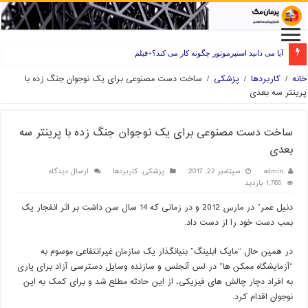
آیا می دانید استپرموتور چگونه کار می کند؟+فیلم
راه های انتخاب فیلامنت خوب برای پرینتر سه بعدی
خانه
/
کاربردها
/
پزشکی
/
ساخت دست مصنوعی برای یک نوجوان جنگ زده با
پرینتر سه بعدی
ساخت دست مصنوعی برای یک نوجوان جنگ زده با پرینتر سه
بعدی
admin
سپتامبر 22, 2017
پزشکی
,
کاربردها
ارسال دیدگاه
1,765 بازدید
دنیل عمر” در مارس 2012 و در زمانی که 14 سال سن داشت بر اثر انفجار یک
بمب دست خود را از دست داد
.
در همین حال “مایک ابلینگ” بنیانگذار یک سازمان غیرانتفاعی موسوم به
“آزمایشگاه ممکن ها” در لس آنجلس و سازنده وسایل دسترسی آزاد برای یاری
به افراد دچار چالش های فیزیکی، از این حادثه مطلع شد و برای کمک به این
نوجوان اقدام کرد
.