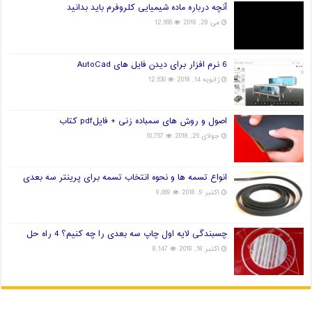
آنچه درباره ماده شیمیایی کلروفرم باید بدانید
می 28, 2018
12,666
6 نرم افزار برای دیدن فایل های AutoCad
ژانویه 14, 2018
12,630
اصول و روش های سمباده زنی + فایلpdf کتاب
جولای 26, 2018
10,767
انواع تسمه ها و نحوه انتخاب تسمه برای پرینتر سه بعدی
اکتبر 9, 2018
9,069
چسبندگی لایه اول چاپ سه بعدی را چه کنیم؟ 4 راه حل
اکتبر 18, 2018
8,147