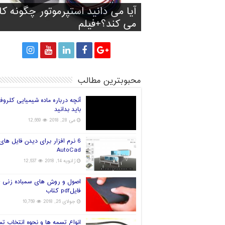
آیا آینده صنعت چاپ سه بعدی
آیا می دانید استپرموتور چگونه کا
تولید کفش با توجه به فرم و انداز
پرینت سه بعدی سیانوباکترها رو
راه های انتخاب فیلامنت خوب بر
پا
می کند؟+فیلم
پرینتر سه بعدی
قارچ و تولید برق!
جهان در دست چین خواهد بود؟
محبوبترین مطالب
آنچه درباره ماده شیمیایی کلروف
باید بدانید
می 28, 2018
12,669
6 نرم افزار برای دیدن فایل های
AutoCad
ژانویه 14, 2018
12,637
اصول و روش های سمباده زنی +
فایلpdf کتاب
جولای 26, 2018
10,769
انواع تسمه ها و نحوه انتخاب ت