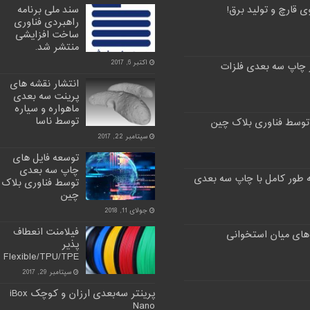
 قارچ و تولید برق!
سند ملی برنامه
راهبردی فناوری
ساخت افزایشی
منتشر شد.
اکتبر 6, 2017
 چاپ سه بعدی فلزات
انتشار نقشه های
پرینت سه بعدی
ماهواره و سیاره
توسط ناسا
توسط فناوری بلاک چین
سپتامبر 22, 2017
توسعه فایل های
چاپ سه بعدی
توسط فناوری بلاک
چین
جولای 11, 2018
فیلامنت انعطاف
های میان استخوانی
پذیر
Flexible/TPU/TPE
سپتامبر 29, 2017
پرینتر سه‌بعدی ارزان و کوچک iBox
Nano