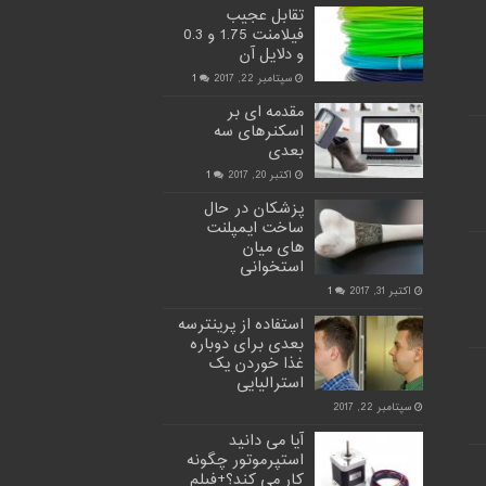
تقابل عجیب
فیلامنت 1.75 و 0.3
و دلایل آن
سپتامبر 22, 2017
1
مقدمه ای بر
اسکنرهای سه
بعدی
اکتبر 20, 2017
1
پزشکان در حال
ساخت ایمپلنت
های میان
استخوانی
اکتبر 31, 2017
1
استفاده از پرینترسه
بعدی برای دوباره
غذا خوردن یک
استرالیایی
سپتامبر 22, 2017
آیا می دانید
استپرموتور چگونه
کار می کند؟+فیلم