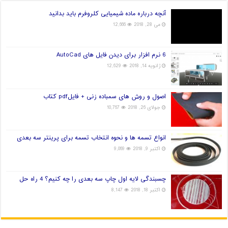
آنچه درباره ماده شیمیایی کلروفرم باید بدانید
می 28, 2018
12,666
6 نرم افزار برای دیدن فایل های AutoCad
ژانویه 14, 2018
12,629
اصول و روش های سمباده زنی + فایلpdf کتاب
جولای 26, 2018
10,767
انواع تسمه ها و نحوه انتخاب تسمه برای پرینتر سه بعدی
اکتبر 9, 2018
9,069
چسبندگی لایه اول چاپ سه بعدی را چه کنیم؟ 4 راه حل
اکتبر 18, 2018
8,147