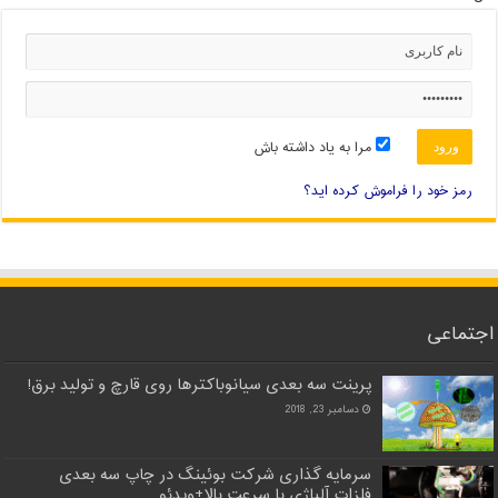
مرا به یاد داشته باش
رمز خود را فراموش کرده اید؟
اجتماعی
پرینت سه بعدی سیانوباکترها روی قارچ و تولید برق!
دسامبر 23, 2018
سرمایه گذاری شرکت بوئینگ در چاپ سه بعدی
فلزات آلیاژی با سرعت بالا+ویدئو