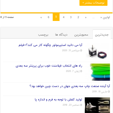
توضیحات بیشتر »
5
اولین «
...
«
2
3
4
6
»
صفحه 5 از 6
جدیدترین
محبوبترین
دیدگاه ها
برچسب
آیا می دانید استپرموتور چگونه کار می کند؟+فیلم
سپتامبر 13, 2020
راه های انتخاب فیلامنت خوب برای پرینتر سه بعدی
ژوئن 7, 2020
آیا آینده صنعت چاپ سه بعدی جهان در دست چین خواهد بود؟
مارس 10, 2019
تولید کفش با توجه به فرم و اندازه پا
دسامبر 23, 2018