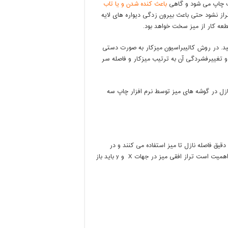
لف چاپ می شود و گاهی
باعث کنده شدن و یا تاب
از نشود حتی باعث بیرون زدگی دیواره های لایه
عه کار از میز سخت خواهد بود.
توماتیک استفاده کنید. در روش کالیبراسیون میزکار به صورت دستی
و تغییرفشردگی آن به ترتیب میزکار و فاصله سر
ل در گوشه های میز توسط نرم افزار چاپ سه
قیق فاصله نازل تا میز استفاده می کنند و در
ابتدای هر بار چاپ این کالیبراسیون انجام میگیرد. اما نکته ای که حایز اهمیت است تراز افقی میز در جهات X و y باید باز