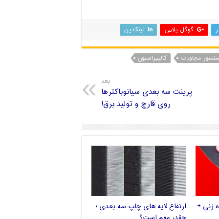
ر
گوگل پلاس
لینکدین
نسور مجاورت
کالیبراسیون
بعد
پرینت سه بعدی سیانوباکترها
روی قارچ و تولید برق!
 زنی +
ارتفاع لایه های چاپ سه بعدی ؛
چقدر مهم است؟