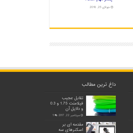
جولای 25, 2018
داغ ترین مطالب
تقابل عجیب
فیلامنت 1.75 و 0.3
و دلایل آن
سپتامبر 22, 2017
1
مقدمه ای بر
اسکنرهای سه