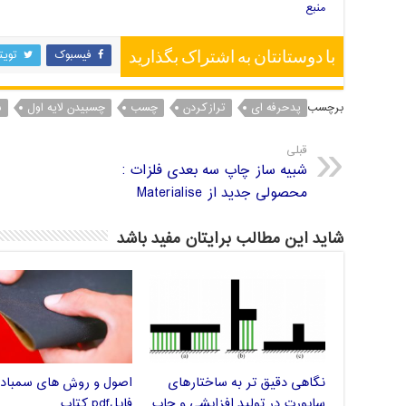
منبع
فیسبوک
تویت
با دوستانتان به اشتراک بگذارید
برچسب
پدحرفه ای
ترازکردن
چسب
چسبیدن لایه اول
س
قبلی
شبیه ساز چاپ سه بعدی فلزات :
محصولی جدید از Materialise
شاید این مطالب برایتان مفید باشد
نگاهی دقیق تر به ساختارهای
اصول و روش های سمباده
ساپورت در تولید افزایشی و چاپ
فایلpdf کتاب