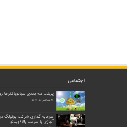
اجتماعی
پرینت سه بعدی سیانوباکترها روی
دسامبر 23, 2018
سرمایه گذاری شرکت بوئینگ در
آلیاژی با سرعت بالا+ویدئو