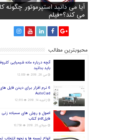
آیا آینده صنعت چاپ سه بعدی
آیا می دانید استپرموتور چگونه کا
تولید کفش با توجه به فرم و انداز
پرینت سه بعدی سیانوباکترها رو
راه های انتخاب فیلامنت خوب بر
پا
می کند؟+فیلم
پرینتر سه بعدی
قارچ و تولید برق!
جهان در دست چین خواهد بود؟
محبوبترین مطالب
آنچه درباره ماده شیمیایی کلروف
باید بدانید
می 28, 2018
12,659
6 نرم افزار برای دیدن فایل های
AutoCad
ژانویه 14, 2018
12,615
اصول و روش های سمباده زنی +
فایلpdf کتاب
جولای 26, 2018
10,758
انواع تسمه ها و نحوه انتخاب ت