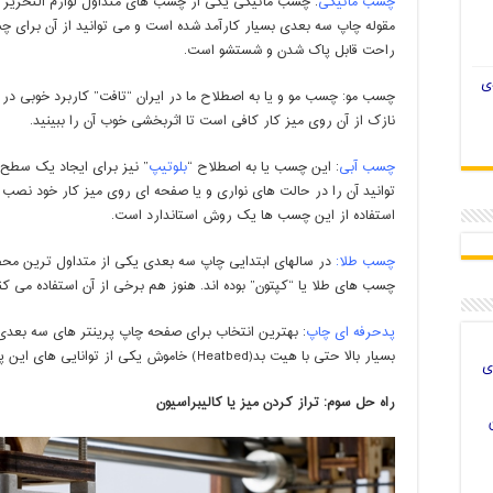
چسب ماتیکی
: چسب ماتیکی یکی از چسب های متداول لوازم التحریر ه
مقوله چاپ سه بعدی بسیار کارآمد شده است و می توانید از آن برای چ
راحت قابل پاک شدن و شستشو است.
ی
چسب مو: چسب مو و یا به اصطلاح ما در ایران “تافت” کاربرد خوبی در 
نازک از آن روی میز کار کافی است تا اثربخشی خوب آن را ببینید.
چسب آبی
: این چسب یا به اصطلاح “
بلوتیپ
” نیز برای ایجاد یک سطح
توانید آن را در حالت های نواری و یا صفحه ای روی میز کار خود نصب کن
استفاده از این چسب ها یک روش استاندارد است.
چسب طلا:
در سالهای ابتدایی چاپ سه بعدی یکی از متداول ترین محص
چسب های طلا یا “کپتون” بوده اند. هنوز هم برخی از آن استفاده می ک
پدحرفه ای چاپ
: بهترین انتخاب برای صفحه چاپ پرینتر های سه بعد
بسیار بالا حتی با هیت بد(Heatbed) خاموش یکی از توانایی های این پد است.
ی
راه حل سوم: تراز کردن میز یا کالیبراسیون