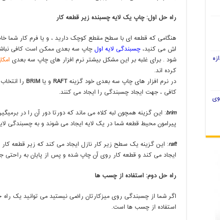
راه حل اول: چاپ یک لایه چسبنده زیر قطعه کار
هنگامی که قطعه ای با سطح مقطع کوچک دارید ، و یا فرم کار شما خاص
اش می کنید،
چسبندگی لایه اول
چاپ سه بعدی ممکن است کافی نباشد 
زه
شود . برای غلبه بر این مشکل بیشتر نرم افزار های چاپ سه بعدی
امکا
کرده اند.
در نرم افزار های چاپ سه بعدی خود گزینه
RAFT
و یا
BRIM
را انتخاب 
کافی ، جهت ایجاد چسبندگی را ایجاد می کنند.
وی
brim
: این گزینه همچون لبه کلاه می ماند که دورتا دور آن را در برمیگی
پیرامون محیط قطعه شما در یک لایه ایجاد می شوند و به چسبندگی لای
raft
: این گزینه یک سطح زیر کار نازل ایجاد می کند که زیر قطعه کار
ایجاد می کند و قطعه کار روی آن چاپ شده و پس از پایان به راحتی ج
راه حل دوم: استفاده از چسب ها
اگر شما از چسبندگی روی میزکارتان راضی نیستید می توانید یک راه ح
استفاده از چسب ها است.