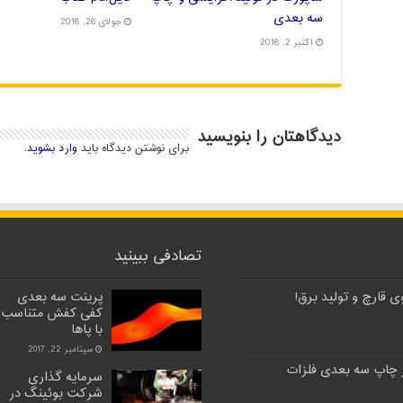
سه بعدی
جولای 26, 2018
اکتبر 2, 2018
دیدگاهتان را بنویسید
برای نوشتن دیدگاه باید
وارد بشوید
.
تصادفی ببینید
 قارچ و تولید برق!
پرینت سه بعدی
کفی کفش متناسب
با پاها
سپتامبر 22, 2017
 چاپ سه بعدی فلزات
سرمایه گذاری
شرکت بوئینگ در