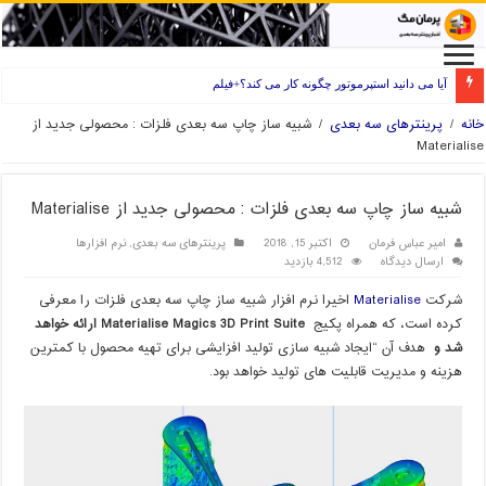
آیا می دانید استپرموتور چگونه کار می کند؟+فیلم
راه های انتخاب فیلامنت خوب برای پرینتر سه بعدی
خانه
/
پرینترهای سه بعدی
/
شبیه ساز چاپ سه بعدی فلزات : محصولی جدید از
Materialise
شبیه ساز چاپ سه بعدی فلزات : محصولی جدید از Materialise
امیر عباس فرمان
اکتبر 15, 2018
پرینترهای سه بعدی
,
نرم افزارها
ارسال دیدگاه
4,512 بازدید
شرکت
Materialise
اخیرا نرم افزار شبیه ساز چاپ سه بعدی فلزات را معرفی
کرده است، که همراه پکیج
Materialise Magics 3D Print Suite ارائه خواهد
شد و
هدف آن “ایجاد شبیه سازی تولید افزایشی برای تهیه محصول با کمترین
هزینه و مدیریت قابلیت های تولید خواهد بود.