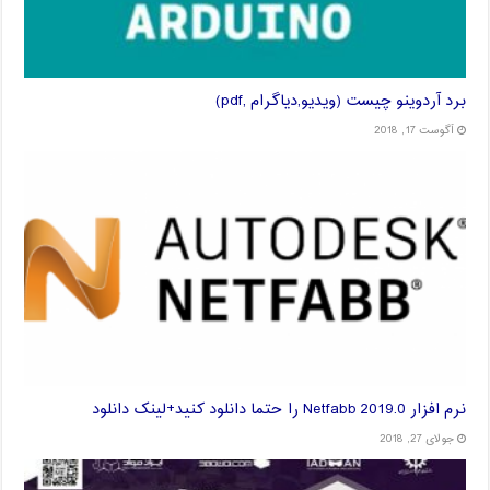
برد آردوینو چیست (ویدیو,دیاگرام ,pdf)
آگوست 17, 2018
نرم افزار Netfabb 2019.0 را حتما دانلود کنید+لینک دانلود
جولای 27, 2018