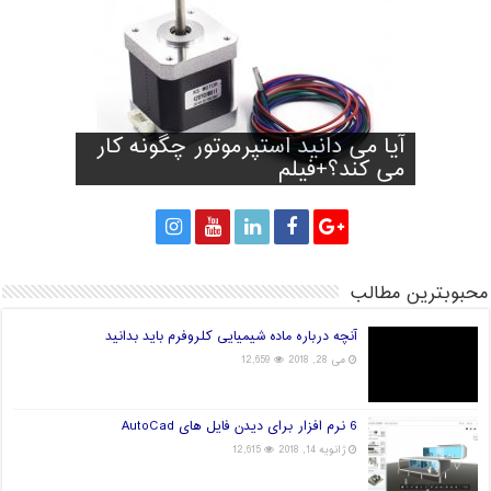
آیا آینده صنعت چاپ سه بعدی
آیا می دانید استپرموتور چگونه کار
تولید کفش با توجه به فرم و اندازه
پرینت سه بعدی سیانوباکترها روی
راه های انتخاب فیلامنت خوب برای
پا
می کند؟+فیلم
پرینتر سه بعدی
قارچ و تولید برق!
جهان در دست چین خواهد بود؟
محبوبترین مطالب
آنچه درباره ماده شیمیایی کلروفرم باید بدانید
می 28, 2018
12,659
6 نرم افزار برای دیدن فایل های AutoCad
ژانویه 14, 2018
12,615