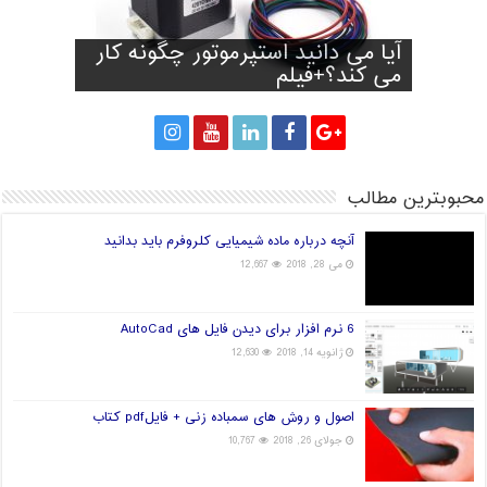
آیا آینده صنعت چاپ سه بعدی
آیا می دانید استپرموتور چگونه کار
تولید کفش با توجه به فرم و اندازه
پرینت سه بعدی سیانوباکترها روی
راه های انتخاب فیلامنت خوب برای
پا
می کند؟+فیلم
پرینتر سه بعدی
قارچ و تولید برق!
جهان در دست چین خواهد بود؟
محبوبترین مطالب
آنچه درباره ماده شیمیایی کلروفرم باید بدانید
می 28, 2018
12,667
6 نرم افزار برای دیدن فایل های AutoCad
ژانویه 14, 2018
12,630
اصول و روش های سمباده زنی + فایلpdf کتاب
جولای 26, 2018
10,767