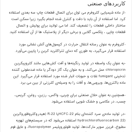
کاربردهای صنعتی
-از ماده شیمیایی کلروفرم می توان برای اتصال قطعات چاپ سه بعدی استفاده
کرد. اما استفاده از آن باید با دقت و کنترل شده انجام بگیرد زیرا ممکن است
ساختار داخلی قطعات را تضعیف کند. اما می توانید برای پولیش و اتصال
قطعات چاپی ، پلکسی گلاس و برخی دیگر از پلاستیک ها از آن استفاده کنید.
-کلروفرم به عنوان رسانه انتقال حرارت در کپسول‌های آتش نشانی مورد
استفاده قرار می‌گیرد، به طوری که دمای تتراکلرید کربن را پایین می‌آورد.
-به عنوان یک واسطه در تولید رنگینه‌ها و آفت کش‌هایی مانند کلروپیکرین
chloropicrin عمل می‌کند، و به عنوان یک گاز دودگر یا ماده ضدعفونی کننده
تدخینی fumigant غلات و حبوبات انبار شده مورد استفاده قرار می‌گیرد. این
ماده باکتری‌ها، ویروس‌ها، و آفات را به وسیله‌ی کلرزنی از بین می برد.
-همچنین به عنوان حلال صنعتی برای چربی، واکس، رزین، روغن، گریس،
چسب، در عکاسی و خشک شویی استفاده می‌شود.
-در تولید ماده‌ی سرد کننده‌ای بنام HCFC-22یا R-22 (هیدروکلروفلوروکربن
(hydrochlorofluorocarbon 22 استفاده می‌شود که در سیستم‌های تهویه
مطبوع، فریزر سوپر مارکت‌ها، تولید فلوئوروپلیمر fluoropolymer، و عایق فوم