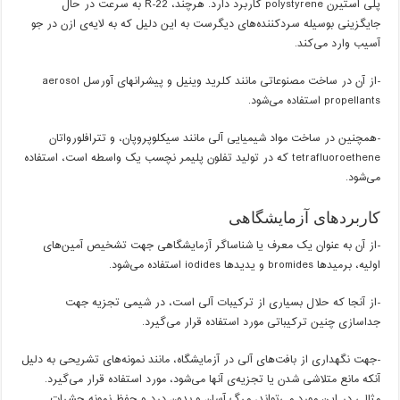
پلی استیرن polystyrene کاربرد دارد. هرچند، R-22 به سرعت در حال
جایگزینی بوسیله سردکننده‌های دیگرست به این دلیل که به لایه‌ی ازن در جو
آسیب وارد می‌کند.
-از آن در ساخت مصنوعاتی مانند کلرید وینیل و پیشرانهای آورسل aerosol
propellants استفاده می‌شود.
-همچنین در ساخت مواد شیمیایی آلی مانند سیکلوپروپان، و تترافلورواتان
tetrafluoroethene که در تولید تفلون پلیمر نچسب یک واسطه است، استفاده
می‌شود.
کاربردهای آزمایشگاهی
-از آن به عنوان یک معرف یا شناساگر آزمایشگاهی جهت تشخیص آمین‌های
اولیه، برمیدها bromides و یدیدها iodides استفاده می‌شود.
-از آنجا که حلال بسیاری از ترکیبات آلی است، در شیمی تجزیه جهت
جداسازی چنین ترکیباتی مورد استفاده قرار می‌گیرد.
-جهت نگهداری از بافت‌های آلی در آزمایشگاه، مانند نمونه‌های تشریحی به دلیل
آنکه مانع متلاشی شدن یا تجزیه‌ی آنها می‌شود، مورد استفاده قرار می‌گیرد.
مثالی در این مورد می‌تواند، مرگ آسان و بدون درد و حفظ نمونه حشرات