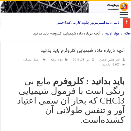
آیا می دانید استپرموتور چگونه کار می کند؟+فیلم
راه های انتخاب فیلامنت خوب برای پرینتر سه بعدی
خانه
/
مواد اولیه
/
آنچه درباره ماده شیمیایی کلروفرم باید بدانید
آنچه درباره ماده شیمیایی کلروفرم باید بدانید
امیر عباس فرمان
می 28, 2018
مواد اولیه
ارسال دیدگاه
12,667 بازدید
باید بدانید : کلروفرم
مایع بی
رنگی است با فرمول شیمیایی
CHCl3 که بخار آن سمی اعتیاد
آور و تنفس طولانی آن
کشنده‌است.