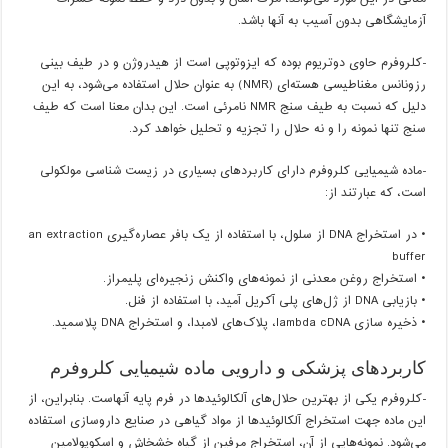
آزمایشگاهی بدون آسیب به آنها باشد.
-کلروفرم حاوی دوتریوم بوده که ایزوتوپی است از هیدروژن و در طیف بینی
رزونانس مغناطیسی هسته‌ای (NMR) به عنوان حلال استفاده می‌شود، به این
دلیل که نسبت به طیف سنج NMR نامرئی است. این بدان معنا است که طیف
سنج تنها نمونه را و نه حلال را تجزیه و تحلیل خواهد کرد.
-ماده شیمیایی کلروفرم دارای کاربردهای بسیاری در زیست شناسی مولکولی
است، که عبارتند از:
• در استخراج DNA از سلول، با استفاده از یک بافر عصاره‌گیری an extraction
buffer
• استخراج روغن معدنی از نمونه‌های واکنش زنجیره‌ای پلیمراز.
• بازیابی DNA از ژل‌های پلی آکریل آمید، با استفاده از فنل.
• ذخیره‌ سازی lambda cDNA، پلاک‌های لامبدا، و استخراج DNA پلاسمید.
کاربردهای پزشکی و دارویی ماده شیمیایی کلروفرم
-کلروفرم یکی از بهترین حلال‌های آلکالوئیدها در فرم پایه آنهاست. بنابراین، از
این ماده جهت استخراج آلکالوئیدها از مواد گیاهی در صنایع داروسازی استفاده
می‌شود. نمونه‌هایی از آن، استخراج مرفین از گیاه خشخاش و اسکوپولامین