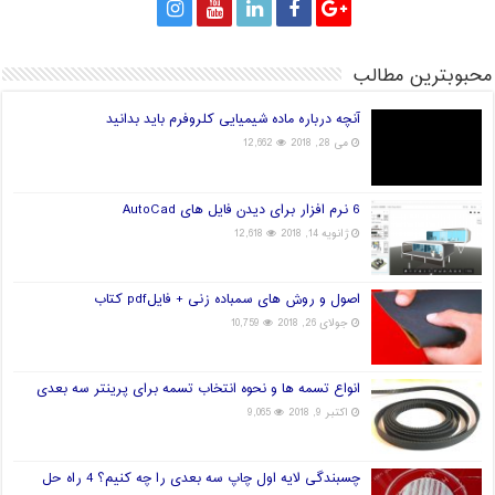
محبوبترین مطالب
آنچه درباره ماده شیمیایی کلروفرم باید بدانید
می 28, 2018
12,662
6 نرم افزار برای دیدن فایل های AutoCad
ژانویه 14, 2018
12,618
اصول و روش های سمباده زنی + فایلpdf کتاب
جولای 26, 2018
10,759
انواع تسمه ها و نحوه انتخاب تسمه برای پرینتر سه بعدی
اکتبر 9, 2018
9,065
چسبندگی لایه اول چاپ سه بعدی را چه کنیم؟ 4 راه حل