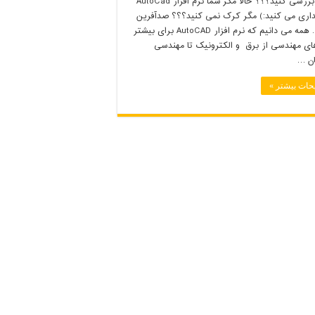
بخرید بررسی کنید؟؟؟ حالا مگر شما نرم افزار AutoCad
داری می کنید:) مگر کرک نمی کنید؟؟؟ صدآفرین
دارید… همه می دانیم که نرم افزار AutoCAD برای بیشتر
ای مهندسی از برق و الکترونیک تا مهندسی
ن …
حات بیشتر »