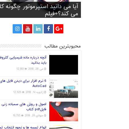
آیا آینده صنعت چاپ سه بعدی
آیا می دانید استپرموتور چگونه کا
تولید کفش با توجه به فرم و انداز
پرینت سه بعدی سیانوباکترها رو
راه های انتخاب فیلامنت خوب بر
پا
می کند؟+فیلم
پرینتر سه بعدی
قارچ و تولید برق!
جهان در دست چین خواهد بود؟
محبوبترین مطالب
آنچه درباره ماده شیمیایی کلروف
باید بدانید
می 28, 2018
12,663
6 نرم افزار برای دیدن فایل های
AutoCad
ژانویه 14, 2018
12,626
اصول و روش های سمباده زنی +
فایلpdf کتاب
جولای 26, 2018
10,765
انواع تسمه ها و نحوه انتخاب ت