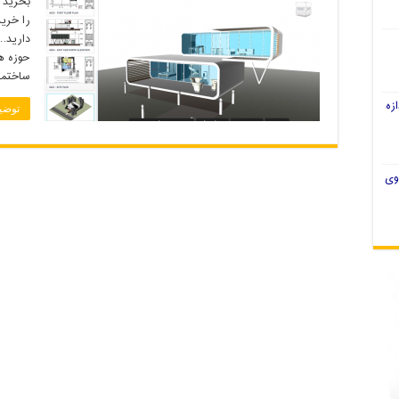
را خری
حوزه ه
ساختما
زه
توضی
وی