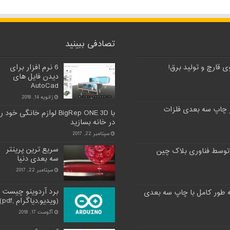
تصادفی ببینید
 قارچ و تولید برق!
6 نرم افزار برای
دیدن فایل های
AutoCad
ژانویه 14, 2018
 چاپ سه بعدی فلزات
با BigRep ONE 3D لوازم خانگی خود ر
در خانه بسازید
سپتامبر 22, 2017
سریع ترین پرینتر
توسط فناوری بلاک چین
سه بعدی دنیا
سپتامبر 22, 2017
برد آردوینو چیست
(ویدیو,دیاگرام ,pdf)
آگوست 17, 2018