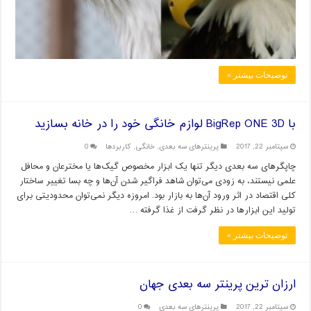
توضیحات بیشتر »
با BigRep ONE 3D لوازم خانگی خود را در خانه بسازید
سپتامبر 22, 2017
پرینترهای سه بعدی
,
خانگی
,
کاربردها
0
چاپگرهای سه بعدی دیگر تنها یک ابزار مخصوص گیک‌ها یا مخترعان و محافل
علمی نیستند، به زودی می‌توان شاهد فراگیر شدن آن‌ها و چه بسا تغییر ساختار
کلی اقتصاد در اثر ورود آن‌ها به بازار بود. امروزه دیگر نمی‌توان محدودیتی برای
تولید این ابزارها در نظر گرفت از غذا گرفته …
توضیحات بیشتر »
ارزان ترین پرینتر سه بعدی جهان
سپتامبر 22, 2017
پرینترهای سه بعدی
0