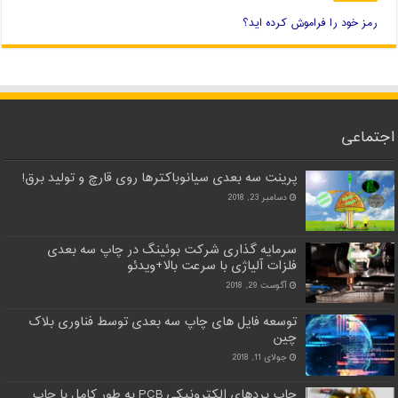
رمز خود را فراموش کرده اید؟
اجتماعی
پرینت سه بعدی سیانوباکترها روی قارچ و تولید برق!
دسامبر 23, 2018
سرمایه گذاری شرکت بوئینگ در چاپ سه بعدی
فلزات آلیاژی با سرعت بالا+ویدئو
آگوست 29, 2018
توسعه فایل های چاپ سه بعدی توسط فناوری بلاک
چین
جولای 11, 2018
چاپ بردهای الکترونیکی PCB به طور کامل با چاپ