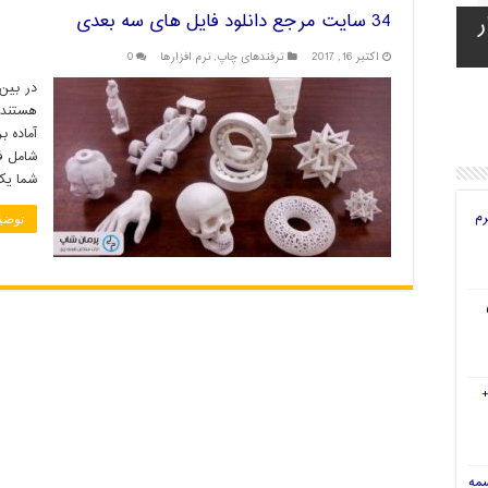
ر
ه
ی
ای
34 سایت مرجع دانلود فایل های سه بعدی
اکتبر 16, 2017
ترفندهای چاپ
,
نرم افزارها
0
در بین
هستند 
آماده ب
شامل ف
شما یک
رم
توضی
سمه