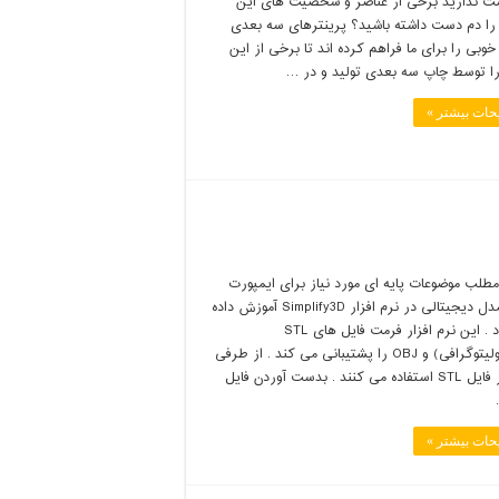
ست ندارید برخی از عناصر و شخصیت های این
را دم دست داشته باشید؟ پرینترهای سه بعدی
بی را برای ما فراهم کرده اند تا برخی از این
را توسط چاپ سه بعدی تولید و در …
حات بیشتر »
طلب موضوعات پایه ای مورد نیاز برای ایمپورت
کردن مدل دیجیتالی در نرم افزار Simplify3D آموزش داده
می شود . این نرم افزار فرمت فایل های STL
(استریولیتوگرافی) و OBJ را پشتیبانی می کند . از طرفی
اکثرا از فایل STL استفاده می کنند . بدست آوردن فایل
حات بیشتر »