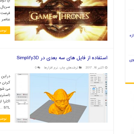
آیا دو
سریال 
فرصت خو
عناصر 
توضی
زه
استفاده از فایل های سه بعدی در Simplify3D
وی
اکتبر 16, 2017
ترفندهای چاپ
,
نرم افزارها
0
دراین م
STL …
توضی