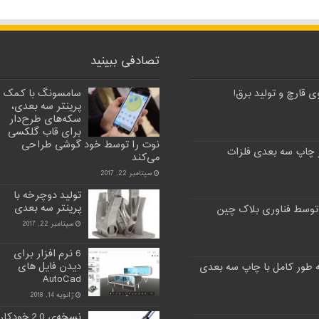
تصادفی ببینید
 قارچ و تولید برق!
سامسونگ با کمک
پرینتر سه بعدی،
سکه‌های طرح‌دار
برای قاب گلکسی
نوت را توسط خود گوشی طراحی
 چاپ سه بعدی فلزات
می‌کند
سپتامبر 22, 2017
تولید دوچرخه با
پرینتر سه بعدی
توسط فناوری بلاک چین
سپتامبر 22, 2017
6 نرم افزار برای
دیدن فایل های
AutoCad
ژانویه 14, 2018
نسخه‌ی 2.0 خودکار