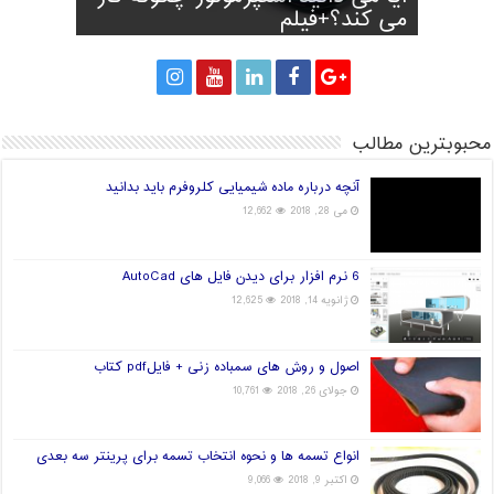
پا
می کند؟+فیلم
پرینتر سه بعدی
قارچ و تولید برق!
جهان در دست چین خواهد بود؟
محبوبترین مطالب
آنچه درباره ماده شیمیایی کلروفرم باید بدانید
می 28, 2018
12,662
6 نرم افزار برای دیدن فایل های AutoCad
ژانویه 14, 2018
12,625
اصول و روش های سمباده زنی + فایلpdf کتاب
جولای 26, 2018
10,761
انواع تسمه ها و نحوه انتخاب تسمه برای پرینتر سه بعدی
اکتبر 9, 2018
9,066