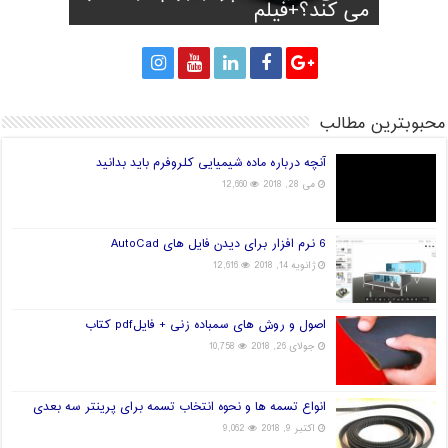
پا
می کند؟+فیلم
پرینتر سه بعدی
قارچ و تولید برق!
جهان در دست چین خواهد بود؟
محبوبترین مطالب
آنچه درباره ماده شیمیایی کلروفرم باید بدانید
می 28, 2018
12,660
6 نرم افزار برای دیدن فایل های AutoCad
ژانویه 14, 2018
12,616
اصول و روش های سمباده زنی + فایلpdf کتاب
جولای 26, 2018
10,758
انواع تسمه ها و نحوه انتخاب تسمه برای پرینتر سه بعدی
اکتبر 9, 2018
9,062