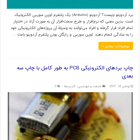
برد آردوینو چیست؟ آردوینو (Arduino) یک پلتفرم اوپن سورس الکترونیک
است. بدین معنی که نرم‌افزار و طرح سخت‌افزار آن به صورت آزاد در اختیار
تمام افراد قرار گرفته و افراد می‌توانند به وسیلهٔ آن پروژه‌های الکترونیکی خود
را به سادگی انجام دهند. اوپن سورس و رایگان بودن پلتفرم آردوینو باعث …
توضیحات بیشتر »
چاپ بردهای الکترونیکی PCB به طور کامل با چاپ سه
بعدی
نوامبر 14, 2017
صنعت و مهندسی
,
کاربردها
0