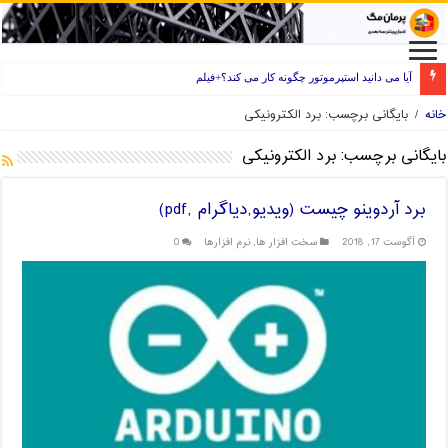
آیا می دانید استپرموتور چگونه کار می کند؟+فیلم
راه های انتخاب فیلامنت خوب برای پرینتر سه بعدی
خانه
/
بایگانی برچسب: برد الکترونیکی
بایگانی برچسب:
برد الکترونیکی
برد آردوینو چیست (ویدیو,دیاگرام ,pdf)
آگوست 17, 2018
سخت افزار ها
,
نرم افزارها
0