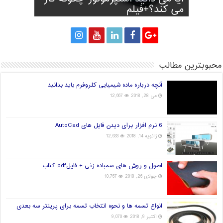
پا
می کند؟+فیلم
پرینتر سه بعدی
قارچ و تولید برق!
جهان در دست چین خواهد بود؟
محبوبترین مطالب
آنچه درباره ماده شیمیایی کلروفرم باید بدانید
می 28, 2018
12,667
6 نرم افزار برای دیدن فایل های AutoCad
ژانویه 14, 2018
12,633
اصول و روش های سمباده زنی + فایلpdf کتاب
جولای 26, 2018
10,767
انواع تسمه ها و نحوه انتخاب تسمه برای پرینتر سه بعدی
اکتبر 9, 2018
9,070