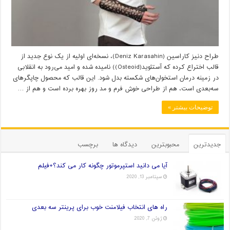
طراح دنیز کاراسین (Deniz Karasahin)، نسخه‌ای اولیه از یک نوع جدید از
قالب اختراع کرده که آستئوید(Osteoid)) نامیده شده و امید می‌رود به انقلابی
در زمینه درمان استخوان‌های شکسته بدل شود. این قالب که محصول چاپگرهای
سه‌بعدی است، هم از طراحی خوش فرم و مد روز بهره برده است و هم از …
توضیحات بیشتر »
جدیدترین
محبوبترین
دیدگاه ها
برچسب
آیا می دانید استپرموتور چگونه کار می کند؟+فیلم
سپتامبر 13, 2020
راه های انتخاب فیلامنت خوب برای پرینتر سه بعدی
ژوئن 7, 2020