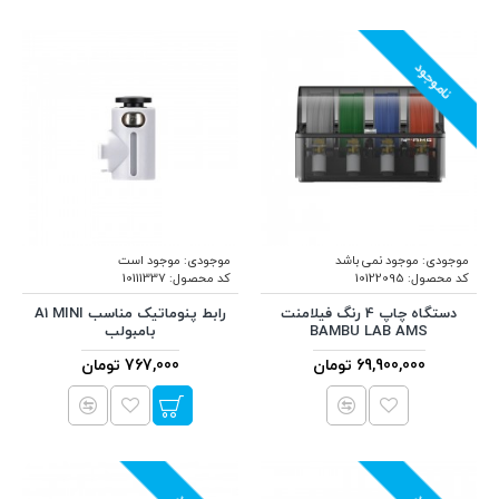
ناموجود
موجودی:
موجود نمی باشد
موجودی:
موجود است
کد محصول:
10122095
کد محصول:
10111337
دستگاه چاپ 4 رنگ فیلامنت
رابط پنوماتیک مناسب A1 MINI
BAMBU LAB AMS
بامبولب
69,900,000 تومان
767,000 تومان