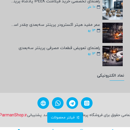
راهنمای تخصصی خرید فیلامنت PEEK؛ پادشاه پرینت سه‌بعدی صنعتی و پزشکی + مشخصات فنی
10
خر
عمر مفید هیتر اکسترودر پرینتر سه‌بعدی چقدر است؟
13
به‍
راهنمای تعویض قطعات مصرفی پرینتر سه‌بعدی
13
به‍
نماد الکترونیکی
مامی حقوق برای فروشگاه پرمان شاپ محفوظ می باشد. پشتیبانی
ParmanShop.ir
فیلتر محصولات