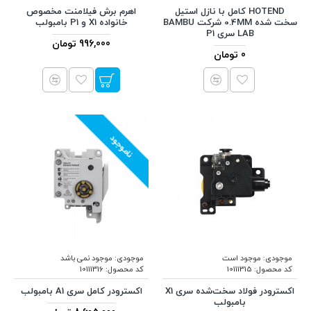
HOTEND کامل با نازل استیل
اهرم برش فیلامنت مخصوص
سخت شده 0.4MM شرکت BAMBU
خانواده X1 و P1 بامبولب
LAB سری P1
996,000 تومان
0 تومان
ناموجود
موجودی:
موجود است
موجودی:
موجود نمی باشد
کد محصول:
10111315
کد محصول:
10111316
اکسترودر فولاد سخت‌شده سری X1
اکسترودر کامل سری A1 بامبولب
بامبولب