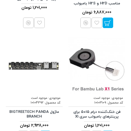
مناسب H2D و H2S بامبولب
1,201,000 تومان
6,887,000 تومان
موجودی:
موجود است
موجودی:
موجود است
کد محصول:
10103109
کد محصول:
10104392
فن خنک‌کننده درام ۵۰۱۵ برای
ماژول BIGTREETECH PANDA
پرینترهای بامبولب سری X1
BRANCH
1,201,000 تومان
2,938,000 تومان