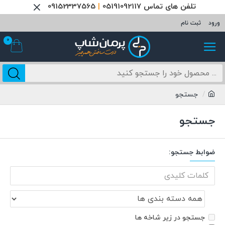
تلفن های تماس 05191092117
|
09152337565
ورود
ثبت نام
0
جستجو
جستجو
ضوابط جستجو:
جستجو در زیر شاخه ها