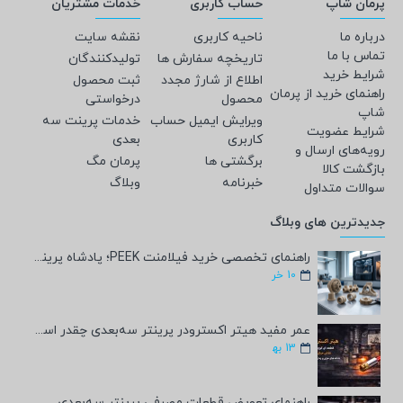
پرمان شاپ
حساب کاربری
خدمات مشتریان
درباره ما
ناحیه کاربری
نقشه سایت
تماس با ما
تاریخچه سفارش ها
تولیدکنندگان
شرایط خرید
اطلاع از شارژ مجدد
ثبت محصول
راهنمای خرید از پرمان
محصول
درخواستی
شاپ
ویرایش ایمیل حساب
خدمات پرینت سه
شرایط عضویت
کاربری
بعدی
رویه‌های ارسال و
برگشتی ها
پرمان مگ
بازگشت کالا
خبرنامه
وبلاگ
سوالات متداول
جدیدترین های وبلاگ
راهنمای تخصصی خرید فیلامنت PEEK؛ پادشاه پرینت سه‌بعدی صنعتی و پزشکی + مشخصات فنی
10
خر
عمر مفید هیتر اکسترودر پرینتر سه‌بعدی چقدر است؟
13
به‍
راهنمای تعویض قطعات مصرفی پرینتر سه‌بعدی