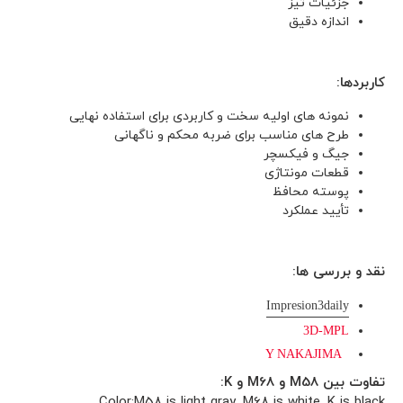
جزئیات تیز
اندازه دقیق
کاربردها:
نمونه های اولیه سخت و کاربردی برای استفاده نهایی
طرح های مناسب برای ضربه محکم و ناگهانی
جیگ و فیکسچر
قطعات مونتاژی
پوسته محافظ
تأیید عملکرد
نقد و بررسی ها:
Impresion3daily
3D-MPL
Y NAKAJIMA
تفاوت بین M58 و M68 و K:
Color:M58 is light gray, M68 is white, K is black