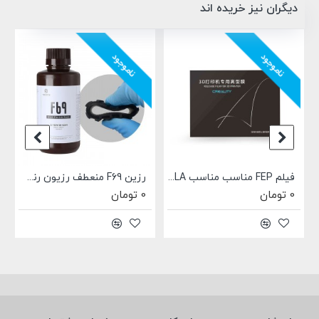
دیگران نیز خریده اند
ناموجود
ناموجود
فیلم FEP مناسب مناسب DLP, SLA و LCD اصلی Creality سایز 140X200X0.15mm
رزین F69 منعطف رزیون رنگ سیاه Resione F69 Black Flexible Rubber-like Resin
0 تومان
0 تومان