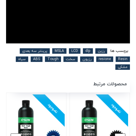
برچسب ها:
رزین
dlp
LCD
MSLA
پرینتر سه بعدی
Resin
resione
رزیون
سخت
Tough
ABS
سیاه
مشکی
محصولات مرتبط
ناموجود
ناموجود