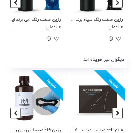
Phrozen
رزین سخت رنگ سیاه برند ایسان Esun Hard-Tough Resin Black
رزین سخت رنگ آبی برند ایسان Esun Hard-Tough Resin Blue
0 تومان
0 تومان
دیگران نیز خریده اند
ناموجود
ناموجود
فیلم FEP مناسب مناسب DLP, SLA و LCD اصلی Creality سایز 140X200X0.15mm
رزین F69 منعطف رزیون رنگ سیاه Resione F69 Black Flexible Rubber-like Resin