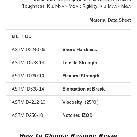
Toughness: K ≥ M68＞M58；Rigidity: K ≤ M68＜M58
Material Data Sheet
METHOD
ASTM:D2240-05
Shore Hardness
ASTM: D638-14
Tensile Strength
ASTM: D790-10
Flexural Strength
ASTM: D638-14
Elongation at Break
ASTM:D4212-10
Viscosity（25℃）
ASTM:D256-10
Notched IZOD