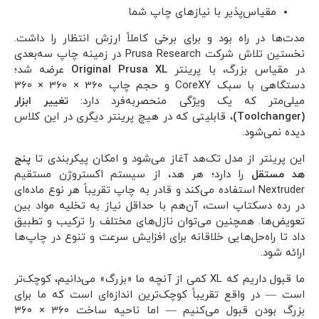
مقیاس‌پذیر با نیازهای چاپ شما
مدت‌ها در راه بود و برای برخی کاملاً ارزش انتظار را داشت.
نخستین تلاش شرکت Prusa Research در زمینه چاپ سه‌بعدی
در مقیاس بزرگ، با پرینتر
Original Prusa XL
عرضه شد؛
دستگاهی با سبک CoreXY و حجم چاپ 360 × 360 × 360
میلی‌متر که یک ویژگی منحصربه‌فرد دارد:
تغییر ابزار
(Toolchanger)
، قابلیتی که در هیچ پرینتر دیگری در این کلاس
دیده نمی‌شود.
این پرینتر از مدل تک‌هد آغاز می‌شود و امکان پیکربندی تا
پنج
هد مستقل
را دارد؛ هر هد، از سیستم اکستروژن مستقیم
Nextruder استفاده می‌کند و قادر به چاپ تقریباً هر نوع ماده‌ای
در رده دسکتاپ است، آن‌هم با حداقل نیاز به تخلیه مواد بین
تعویض‌ها. همچنین می‌توان نازل‌های مختلف را ترکیب و تطبیق
داد تا راه‌حل‌هایی خلاقانه برای افزایش سرعت و تنوع در چاپ‌ها
ارائه شود.
ما قبول داریم که XL کمی از آنچه ما «بزرگ» می‌دانیم، کوچک‌تر
است — در واقع تقریباً کوچک‌ترین اندازه‌ای است که ما برای
بزرگ بودن قبول می‌کنیم — اما ناحیه ساخت ۳۶۰ × ۳۶۰