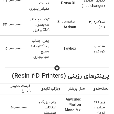
تعویض‌شونده
270,000,000
Prusa XL
قابلیت
(Toolchanger)
مقیاس‌پذیری
ترکیب پرینتر
سه‌کاره (۳-
Snapmaker
سه‌بعدی،
230,000,000
Artisan
in-1)
CNC و لیزر
ایمن، جذاب
مناسب
و با کتابخانه
50,000,000
Toybox
کودکان
وسیع
اسباب‌بازی
پرینترهای رزینی (Resin 3D Printers)
قیمت حدودی
دسته‌بندی
مدل پرینتر
ویژگی کلیدی
(ریال)
Anycubic
زیر 200
چاپ بزرگ با
Photon
میلیون
امکانات
150,000,000
Mono M7
تومان
هوشمند