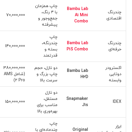
چاپ همزمان
Bambu Lab
چندرنگ
با ۴ رنگ،
70,000,000
A1 Mini
اقتصادی
جمع‌وجور و
Combo
پیشرفته
چاپ
چندرنگ
Bambu Lab
چندرنگه،
140,000,000
حرفه‌ای
P1S Combo
بسته و
قدرتمند
اکسترودر
دو نازل، حجم
380,000,000
Bambu Lab
دوتایی
چاپ بزرگ و
(شامل AMS
H2D
وابسته
سرعت بالا
2 Pro)
دو نازل
Snapmaker
مستقل،
150,000,000
IDEX
J1s
مناسب برای
بهره‌وری بالا
چاپ
ابزار
Original
چندماده‌ای با