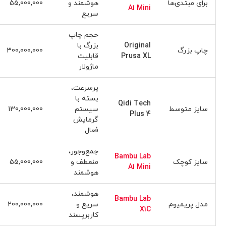
برای مبتدی‌ها
هوشمند و
55,000,000
A1 Mini
سریع
حجم چاپ
Original
بزرگ با
چاپ بزرگ
300,000,000
Prusa XL
قابلیت
ماژولار
پرسرعت،
بسته با
Qidi Tech
سایز متوسط
سیستم
130,000,000
Plus 4
گرمایش
فعال
جمع‌وجور،
Bambu Lab
سایز کوچک
منعطف و
55,000,000
A1 Mini
هوشمند
هوشمند،
Bambu Lab
مدل پریمیوم
سریع و
200,000,000
X1C
کاربرپسند