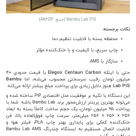
Bambu Lab P1S (منبع: All3DP)
نکات برجسته:
محفظه بسته با قابلیت تنظیم دما
چاپ سریع، با کیفیت و با خنک‌کننده مؤثر
سازگار با AMS
حتی با اینکه
Elegoo Centauri Carbon
با قیمت حدودی 40
میلیون تومان رقیب سرسختی محسوب می‌شه، اما
Bambu
Lab P1S
هنوز دلایل زیادی برای پرداخت مبلغ بیشتر ارائه می‌کنه.
این دستگاه با تکیه بر موفقیت مدل اقتصادی P1P ساخته شده و
می‌تونه بهترین پرینتر ارزش‌محور برند Bambu Lab باشه. شما با
پرداخت 95 میلیون تومان، یک حجم ساخت کاملاً بسته به ابعاد
۲۵۶ × ۲۵۶ × ۲۵۶ میلی‌متر، سرعت چاپ فوق‌العاده بالا، فن
خنک‌کننده کمکی برای پایداری بهتر چاپ PLA، فیلتر هوا و
قابلیت اتصال مستقیم به ایستگاه چندرنگ Bambu Lab AMS
دریافت می‌کنید.