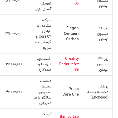
میلیون
59,000,000
A1
تعویض
تومان
آسان نازل
سبک،
فشرده، با
زیر 40
Elegoo
طراحی
میلیون
Centauri
39,000,000
CoreXY و
تومان
Carbon
گرم‌شونده
سریع
زیر 30
Creality
اقتصادی،
میلیون
Ender 3 V3
کم‌صدا و
26,000,000
تومان
SE
همه‌کاره
مناسب
پرینتر
محیط
Prusa
محفظه بسته
استودیو،
140,000,000
Core One
(Enclosed)
سازگار با هر
متریالی
کوچک،
Bambu Lab