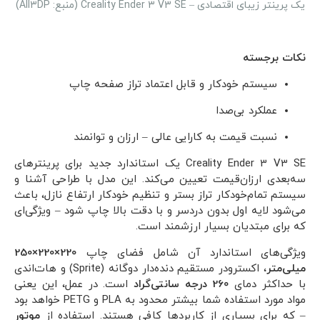
یک پرینتر زیبای اقتصادی – Creality Ender 3 V3 SE (منبع: All3DP)
نکات برجسته
سیستم خودکار و
قابل اعتماد تراز صفحه چاپ
عملکرد بی‌صدا
نسبت قیمت به کارایی عالی – ارزان و توانمند
Creality Ender 3 V3 SE یک استاندارد جدید برای پرینترهای
سه‌بعدی ارزان‌قیمت تعیین می‌کند. این مدل با طراحی آشنا و
سیستم تمام‌خودکار تراز بستر و تنظیم خودکار ارتفاع نازل، باعث
می‌شود لایه اول بدون دردسر و با دقت بالا چاپ شود – ویژگی‌ای
که برای مبتدیان بسیار ارزشمند است.
ویژگی‌های استاندارد آن شامل فضای چاپ
220×220×250
میلی‌متر
، اکسترودر مستقیم دنده‌دار دوگانه (Sprite) و هات‌اندی
با حداکثر دمای
260 درجه سانتی‌گراد
است. در عمل، این یعنی
مواد مورد استفاده شما بیشتر محدود به PLA و PETG خواهد بود
– که برای بسیاری از کاربردها کافی هستند. استفاده از
موتور