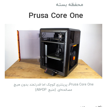
محفظه بسته
Prusa Core One
Prusa Core One، پرینتری کوچک اما قدرتمند بدون هیچ
مصالحه‌ای. (منبع: All3DP)