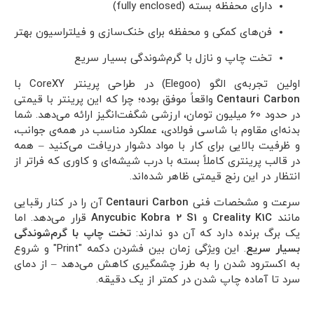
دارای محفظه بسته (fully enclosed)
فن‌های کمکی و محفظه برای خنک‌سازی و فیلتراسیون بهتر
تخت چاپ و نازل با گرم‌شوندگی بسیار سریع
اولین تجربه‌ی الگو (Elegoo) در طراحی پرینتر CoreXY با
Centauri Carbon
واقعاً موفق بوده؛ چرا که این پرینتر با قیمتی
در حدود 60 میلیون تومان، ارزشی شگفت‌انگیز ارائه می‌دهد. شما
بدنه‌ای مقاوم با شاسی فولادی، عملکرد مناسب در همه‌ی جوانب،
و ظرفیت بالایی برای کار با مواد دشوار دریافت می‌کنید – همه
در قالب پرینتری کاملاً بسته با درب شیشه‌ای و کاوری که فراتر از
انتظار در این رنج قیمتی ظاهر شده‌اند.
سرعت و مشخصات فنی
Centauri Carbon
آن را در کنار رقبایی
مانند
Creality K1C
و
Anycubic Kobra 2 S1
قرار می‌دهد. اما
یک برگ برنده دارد که آن دو ندارند:
تخت چاپ با گرم‌شوندگی
بسیار سریع
. این ویژگی زمان بین فشردن دکمه "Print" و شروع
به اکسترود شدن را به طرز چشمگیری کاهش می‌دهد – از دمای
سرد تا آماده چاپ شدن در کمتر از یک دقیقه.