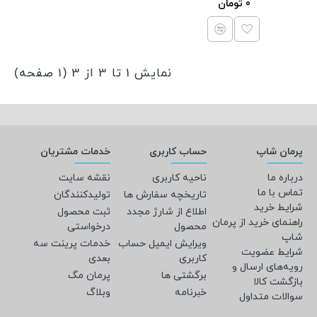
0 تومان
نمایش 1 تا 3 از 3 (1 صفحه)
پرمان شاپ
حساب کاربری
خدمات مشتریان
درباره ما
ناحیه کاربری
نقشه سایت
تماس با ما
تاریخچه سفارش ها
تولیدکنندگان
شرایط خرید
اطلاع از شارژ مجدد
ثبت محصول
راهنمای خرید از پرمان
محصول
درخواستی
شاپ
ویرایش ایمیل حساب
خدمات پرینت سه
شرایط عضویت
کاربری
بعدی
رویه‌های ارسال و
برگشتی ها
پرمان مگ
بازگشت کالا
خبرنامه
وبلاگ
سوالات متداول