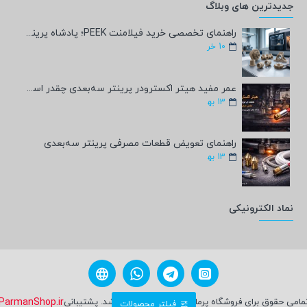
جدیدترین های وبلاگ
راهنمای تخصصی خرید فیلامنت PEEK؛ پادشاه پرینت سه‌بعدی صنعتی و پزشکی + مشخصات فنی
10
خر
عمر مفید هیتر اکسترودر پرینتر سه‌بعدی چقدر است؟
13
به‍
راهنمای تعویض قطعات مصرفی پرینتر سه‌بعدی
13
به‍
نماد الکترونیکی
مامی حقوق برای فروشگاه پرمان شاپ محفوظ می باشد. پشتیبانی
ParmanShop.ir
فیلتر محصولات