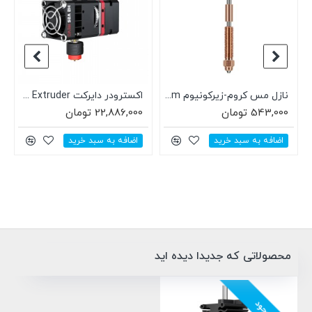
3DTouch
نازل مس کروم-زیرکونیوم 1.0mm یونیکورن Unicorn مناسب خانواده K1 برند Creality
اکسترودر دایرکت BIQU H2 V2S REVO Extruder
543,000 تومان
22,886,000 تومان
اضافه به سبد خرید
اضافه به سبد خرید
محصولاتی که جدیدا دیده اید