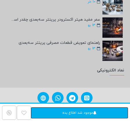
10
خر
عمر مفید هیتر اکسترودر پرینتر سه‌بعدی چقدر است؟
13
به‍
راهنمای تعویض قطعات مصرفی پرینتر سه‌بعدی
13
به‍
نماد الکترونیکی
مامی حقوق برای فروشگاه پرمان شاپ محفوظ می باشد. پشتیبانی
ParmanShop.ir
موجود شد اطلاع بده