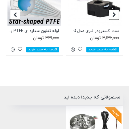
ست اکسترودر فلزی مدل Bondtech BMG با پولی دو گانه (فیلامنت 1.75mm)
لوله تفلون ستاره ای PTFE با قطرخارجی4 و قطر داخلی2.2 شفاف خاکستری
3,136,000 تومان
331,000 تومان
اضافه به سبد خرید
اضافه به سبد خرید
محصولاتی که جدیدا دیده اید
جدید