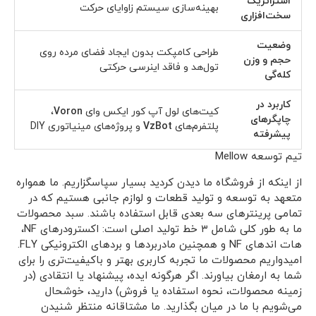
استراتژیک
بهینه‌سازی سیستم زاوایای حرکت
سخت‌افزاری
وضعیت
طراحی کامپکت بدون ایجاد فضای مرده روی
حجم و وزن
تول‌هد و فاقد اینرسی حرکتی
کله‌گی
کاربرد در
کیت‌های لول آپ کور ایکس وای
Voron
،
چاپگرهای
پلتفرم‌های
VzBot
و پروژه‌های مینیاتوری DIY
پیشرفته
تیم توسعه Mellow
از اینکه از فروشگاه ما دیدن کردید بسیار سپاسگزاریم. ما همواره
متعهد به توسعه و تولید قطعات و لوازم جانبی هستیم که در
تمامی پرینترهای سه بعدی قابل استفاده باشند. سبد محصولات
ما به طور کلی شامل ۳ خط تولید اصلی است: اکسترودرهای NF،
هات اندهای NF و همچنین مادربردها و بردهای الکترونیکی FLY.
امیدواریم محصولات ما تجربه کاربری بهتر و باکیفیت‌تری را برای
شما به ارمغان بیاورند. اگر هرگونه ایده، پیشنهاد یا انتقادی (در
زمینه محصولات، نحوه استفاده یا فروش) دارید، خوشحال
می‌شویم با ما در میان بگذارید. ما مشتاقانه منتظر شنیدن