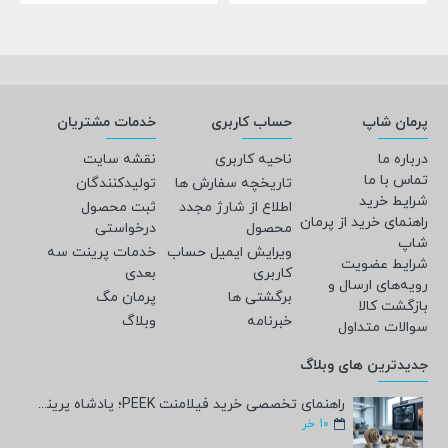
پرمان شاپ
حساب کاربری
خدمات مشتریان
درباره ما
ناحیه کاربری
نقشه سایت
تماس با ما
تاریخچه سفارش ها
تولیدکنندگان
شرایط خرید
اطلاع از شارژ مجدد
ثبت محصول
راهنمای خرید از پرمان
محصول
درخواستی
شاپ
ویرایش ایمیل حساب
خدمات پرینت سه
شرایط عضویت
کاربری
بعدی
رویه‌های ارسال و
برگشتی ها
پرمان مگ
بازگشت کالا
خبرنامه
وبلاگ
سوالات متداول
جدیدترین های وبلاگ
راهنمای تخصصی خرید فیلامنت PEEK؛ پادشاه پرینت سه‌بعدی صنعتی و پزشکی + مشخصات فنی
10
خر