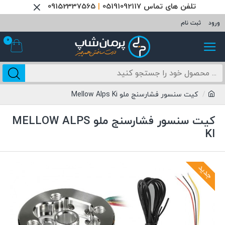
تلفن های تماس 05191092117
|
09152337565
ورود
ثبت نام
0
کیت سنسور فشارسنج ملو Mellow Alps Ki
کیت سنسور فشارسنج ملو MELLOW ALPS
KI
جدید