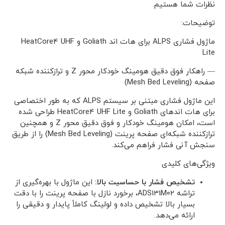
نظرات شما هستیم.
توضیحات:
ماژول فشاری ALPS برای هات اند Goliath و HeatCore4 UHF
Lite
— راهکار فوق دقیق هومینگ خودکار محور Z و ترازکننده شبکه
صفحه (Mesh Bed Leveling)
این ماژول فشاری مبتنی بر سیستم ALPS که به طور اختصاصی
برای هات اندهای Goliath و HeatCore4 UHF Lite طراحی شده
است، امکان هومینگ خودکار و فوق دقیق محور Z و همچنین
ترازکننده شبکه‌ای صفحه پرینت (Mesh Bed Leveling) را از طریق
سنجش آنی فشار فراهم می‌کند.
ویژگی‌های کلیدی
تشخیص فشار با حساسیت بالا:
این ماژول با بهره‌گیری از
تراشه ADS131M02، برخورد نازل با صفحه پرینت را با دقت
بسیار بالا تشخیص داده و لولینگ کاملاً پایدار و دقیقی را
ارائه می‌دهد.