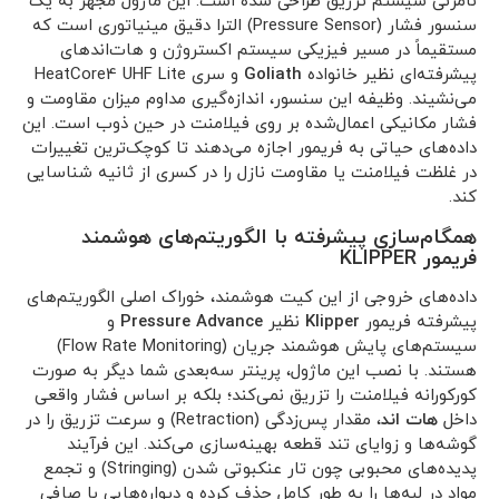
نامرئی سیستم تزریق طراحی شده است. این ماژول مجهز به یک
سنسور فشار (Pressure Sensor) الترا دقیق مینیاتوری است که
مستقیماً در مسیر فیزیکی سیستم اکستروژن و هات‌اندهای
پیشرفته‌ای نظیر خانواده
Goliath
و سری HeatCore4 UHF Lite
می‌نشیند. وظیفه این سنسور، اندازه‌گیری مداوم میزان مقاومت و
فشار مکانیکی اعمال‌شده بر روی فیلامنت در حین ذوب است. این
داده‌های حیاتی به فریمور اجازه می‌دهند تا کوچک‌ترین تغییرات
در غلظت فیلامنت یا مقاومت نازل را در کسری از ثانیه شناسایی
کند.
همگام‌سازی پیشرفته با الگوریتم‌های هوشمند
فریمور KLIPPER
داده‌های خروجی از این کیت هوشمند، خوراک اصلی الگوریتم‌های
پیشرفته فریمور
Klipper
نظیر
Pressure Advance
و
سیستم‌های پایش هوشمند جریان (Flow Rate Monitoring)
هستند. با نصب این ماژول، پرینتر سه‌بعدی شما دیگر به صورت
کورکورانه فیلامنت را تزریق نمی‌کند؛ بلکه بر اساس فشار واقعی
داخل
هات اند
، مقدار پس‌زدگی (Retraction) و سرعت تزریق را در
گوشه‌ها و زوایای تند قطعه بهینه‌سازی می‌کند. این فرآیند
پدیده‌های محبوبی چون تار عنکبوتی شدن (Stringing) و تجمع
مواد در لبه‌ها را به طور کامل حذف کرده و دیواره‌هایی با صافی