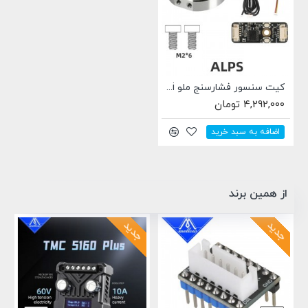
کیت سنسور فشارسنج ملو Mellow Alps Ki
4,292,000 تومان
اضافه به سبد خرید
از همین برند
جدید
جدید