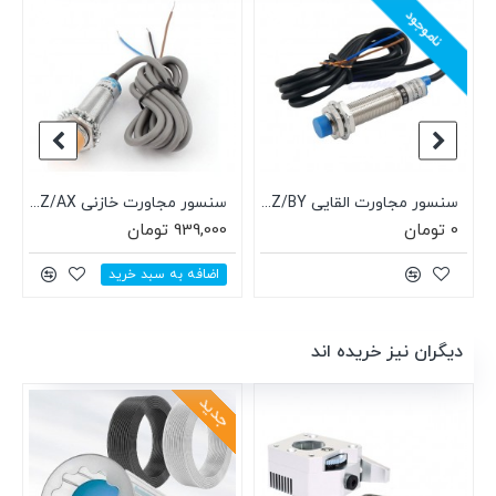
ناموجود
 LJ18A3-8-Z/AX
سنسور مجاورت القایی LJ12A3-4-Z/BY
سنسور مجاورت خازنی LJC18A3-B-Z/AX
0 تومان
939,000 تومان
اضافه به سبد خرید
دیگران نیز خریده اند
جدید
ج