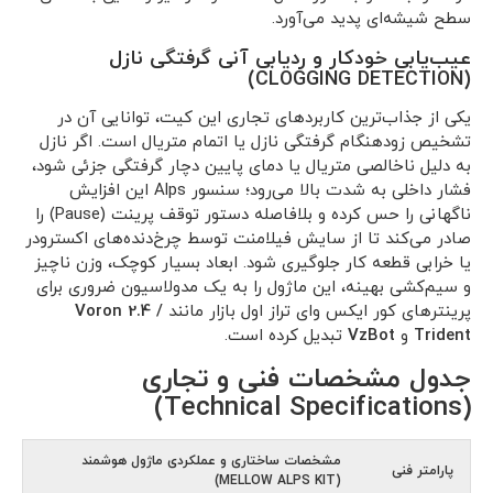
سطح شیشه‌ای پدید می‌آورد.
عیب‌یابی خودکار و ردیابی آنی گرفتگی نازل
(CLOGGING DETECTION)
یکی از جذاب‌ترین کاربردهای تجاری این کیت، توانایی آن در
تشخیص زودهنگام گرفتگی نازل یا اتمام متریال است. اگر نازل
به دلیل ناخالصی متریال یا دمای پایین دچار گرفتگی جزئی شود،
فشار داخلی به شدت بالا می‌رود؛ سنسور Alps این افزایش
ناگهانی را حس کرده و بلافاصله دستور توقف پرینت (Pause) را
صادر می‌کند تا از سایش فیلامنت توسط چرخ‌دنده‌های اکسترودر
یا خرابی قطعه کار جلوگیری شود. ابعاد بسیار کوچک، وزن ناچیز
و سیم‌کشی بهینه، این ماژول را به یک مدولاسیون ضروری برای
پرینترهای کور ایکس وای تراز اول بازار مانند
Voron 2.4 /
Trident
و
VzBot
تبدیل کرده است.
جدول مشخصات فنی و تجاری
(Technical Specifications)
مشخصات ساختاری و عملکردی ماژول هوشمند
پارامتر فنی
(MELLOW ALPS KIT)