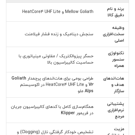
برند و نام
Mellow Goliath و HeatCore4 UHF Lite
دقیق کالا
وظیفه
سخت‌افزاری
سنجش دینامیک و زنده فشار فیلامنت
اصلی
تکنولوژی
حسگر پیزوالکتریک / مقاوتی مینیاتوری با
سنسور
حساسیت کالیبراسیون بالا
همراه
هات‌اندهای
طراحی بومی برای هات‌اندهای پرچمدار
Goliath
هدف و
V2
و HeatCore4 UHF Lite در اکوسیستم
سازگار
Alps
ملو
پشتیبانی
همگام‌سازی کامل با کدهای کالیبراسیون جریان
نرم‌افزاری
در فریمور
Klipper
مرجع
مزیت
تشخیص خودکار گرفتگی نازل (Clogging) و