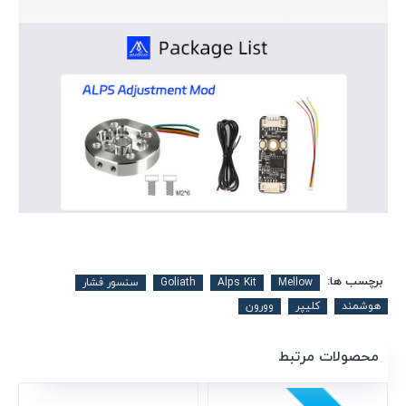
برچسب ها:
Mellow
Alps Kit
Goliath
سنسور فشار
هوشمند
کلیپر
وورون
محصولات مرتبط