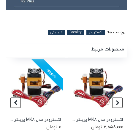
برچسب ها:
اکسترودر
Creality
کریلیتی
محصولات مرتبط
ناموجود
اکسترودر مدل MK8 پرینتر سه بعدی (فیلامنت 1.75mm، هیتر، ترمیستور)
اکسترودر مدل MK8 پرینتر سه بعدی (فیلامنت 3mm، هیتر، ترمیستور)
3,858,000 تومان
0 تومان