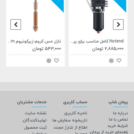
سب برای فیلامنت 1.75mm
Hotend کامل مناسب برای پرینتر سه بعدی Creality K2 Plus
نازل مس کروم-زیرکونیوم 0.4mm یونیکورن Unicorn مناسب خانواده K1 برند Creality
2,885,000 تومان
543,000 تومان
پرمان شاپ
حساب کاربری
خدمات مشتریان
درباره ما
ناحیه کاربری
نقشه سایت
تماس با ما
تاریخچه سفارش ها
تولیدکنندگان
شرایط خرید
اطلاع از شارژ مجدد
ثبت محصول
راهنمای خرید از پرمان
محصول
درخواستی