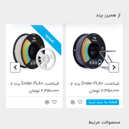
از همین برند
ناموجود
فیلامنت +Ender-PLA برند Creality خاکستری 1.75mm
فیلامنت +Ender-PLA برند Creality سفید 1.75mm
2,350,000 تومان
2,350,000 تومان
اضافه به سبد خرید
محصولات مرتبط