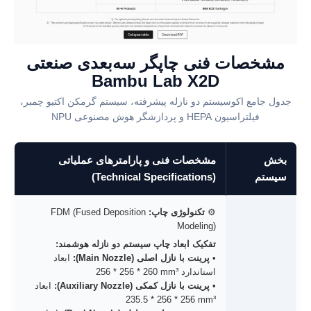
مشخصات فنی چاپگر سه‌بعدی صنعتی
Bambu Lab X2D
جدول جامع اکوسیستم دو نازله پیشرفته، سیستم گرمکن اکتیو چمبر،
فیلتراسیون HEPA و پردازشگر هوش مصنوعی NPU
بخش
مشخصات فنی و پارامترهای عملیاتی
سیستم
(Technical Specifications)
⚙️
تکنولوژی چاپ:
FDM (Fused Deposition
Modeling)
تفکیک ابعاد چاپ سیستم دو نازله هوشمند:
•
پرینت با نازل اصلی (Main Nozzle):
ابعاد
استاندارد
256 * 256 * 260 mm³
•
پرینت با نازل کمکی (Auxiliary Nozzle):
ابعاد
235.5 * 256 * 256 mm³