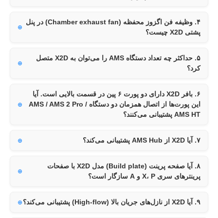
۴. وظیفه فن اگزوز محفظه (Chamber exhaust fan) در پنل
پشتی X2D چیست؟
۵. حداکثر چه تعداد دستگاه AMS را می‌توان به X2D متصل
کرد؟
۶. بافر X2D دارای دو پورت ۶ پین در قسمت بالایی است. آیا
این پورت‌ها از اتصال همزمان دو دستگاه AMS / AMS 2 Pro /
AMS HT پشتیبانی می‌کنند؟
۷. آیا X2D از AMS Hub پشتیبانی می‌کند؟
۸. آیا صفحه پرینت (Build plate) مدل X2D با صفحات
پرینترهای سری X، P و A سازگار است؟
۹. آیا X2D از نازل‌های جریان بالا (High-flow) پشتیبانی می‌کند؟