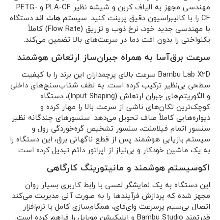
مهندسی مجهز به الیاف کربن و شیشه نظیر PLA-CF و PETG-
CF را با کالیبراسیون دقیق پرینت کنید. سیستم
هات اند
دستگاه
با مهندسی جدید خود، نرخ ذوب و تزریق (Flow Rate) کاملاً
یکنواختی را بدون افت دما در سرعت‌های بالا تضمین می‌کند.
سرعت برق‌آسا به همراه جبران‌ساز ارتعاش هوشمند
Bambu Lab X2D سرعت بالای پرچمداران این برند را با کیفیت
سطحی بی‌نظیر ترکیب کرده است. به لطف شتاب‌سنج‌های داخلی
و الگوریتم‌های جبران ارتعاش (Input Shaping)، دستگاه
کوچک‌ترین تکان‌های ناشی از سرعت بالا را مهار کرده و
دیواره‌هایی کاملاً صاف تحویل می‌دهد. سنسورهای چندگانه نظیر
سنسور اتمام فیلامنت، سنسور تشخیص گره‌خوردگی رول و
سیستم بازیابی هوشمند پس از قطع ناگهانی برق، این دستگاه را
به یک ماشین خودکار و بی‌نیاز از اپراتور دائم تبدیل کرده است.
اکوسیستم هوشمند و مانیتورینگ کارگاهی
این دستگاه به یک نمایشگر لمسی با رابط کاربری بسیار روان
مجهز شده که پردازش فرآیندها را به صورت آنی مدیریت می‌کند.
اتصال بی‌سیم پرسرعت وای‌فای، همگام‌سازی کامل با نرم‌افزار
قدرتمند Bambu Studio و اپلیکیشن موبایل را فراهم کرده است.