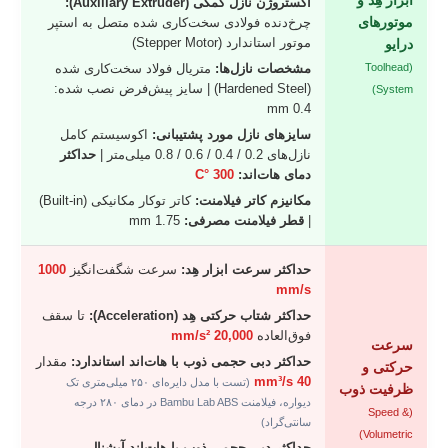
ابزار هِد و
اکستروژن نازل کمکی (Auxiliary Extruder):
موتورهای
چرخ‌دنده فولادی سخت‌کاری شده متصل به استپر
موتور استاندارد (Stepper Motor)
درایو
(Toolhead
مشخصات نازل‌ها:
متریال فولاد سخت‌کاری شده
(Hardened Steel) | سایز پیش‌فرض نصب شده:
System)
0.4 mm
سایزهای نازل مورد پشتیبانی:
اکوسیستم کامل
نازل‌های 0.2 / 0.4 / 0.6 / 0.8 میلی‌متر |
حداکثر
دمای هات‌اند:
300 °C
مکانیزم کاتر فیلامنت:
کاتر توکار مکانیکی (Built-in)
|
قطر فیلامنت مصرفی:
1.75 mm
حداکثر سرعت ابزار هِد:
سرعت شگفت‌انگیز
1000
mm/s
حداکثر شتاب حرکتی هِد (Acceleration):
تا سقف
فوق‌العاده
20,000 mm/s²
سرعت
حداکثر دبی حجمی ذوب با هات‌اند استاندارد:
مقدار
حرکتی و
40 mm³/s
(تست با مدل دایره‌ای ۲۵۰ میلی‌متری تک
ظرفیت ذوب
دیواره، فیلامنت Bambu Lab ABS در دمای ۲۸۰ درجه
(Speed &
سانتی‌گراد)
Volumetric)
حداکثر دبی حجمی ذوب با هات‌اند آپشنال