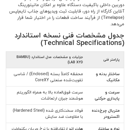
دوربین داخلی باکیفیت دستگاه علاوه بر امکان مانیتورینگ
آنلاین کارگاه از راه دور، قابلیت ثبت ویدیوهای جذاب تایم‌لپس
(Timelapse) از فرآیند ساخت قطعات را در اختیار شما قرار
می‌دهد.
جدول مشخصات فنی نسخه استاندارد
(Technical Specifications)
جزئیات و مشخصات مدل استاندارد (BAMBU
پارامتر فنی
LAB X2D)
ساختار بدنه و
محفظه کاملاً بسته (Enclosed) / شاسی
مکانیک
تقویت‌شده صنعتی CoreXY
سرعت و
سرعت فوق‌العاده بالا به همراه الگوریتم
پایداری حرکتی
هوشمند جبران ارتعاشات
متریال چرخ‌دنده
فولاد سخت‌کاری شده (Hardened Steel)
اکسترودر
با مقاومت ضد سایش
نوع و ساختار
هات اند
ارتقایافته با نرخ جریان یکنواخت