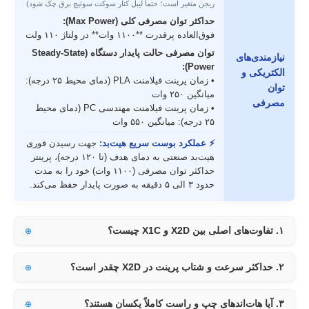
ریجن متغیر است؛ حتماً لیبل کنار سوکت سوئیچ برق چک شود)
حداکثر توان مصرفی کلی (Max Power):
فوق‌العاده پرقدرت **۱۱۰۰ وات** در ولتاژ ۱۱۰ ولت
توان مصرفی حالت پایدار دستگاه (Steady-State
نیازمندی‌های
Power):
الکتریکی و
• زمان پرینت فیلامنت PLA (دمای محیط ۲۵ درجه):
توان
میانگین ۲۵۰ وات
مصرفی
• زمان پرینت فیلامنت مهندسی PC (دمای محیط
۲۵ درجه): میانگین ۵۵۰ وات
⚡ عملکرد بوست سریع هیت‌بد:
جهت رسیدن فوری
هیت‌بد صنعتی به دمای هدف (تا ۱۲۰ درجه)، پرینتر
حداکثر توان مصرفی (۱۱۰۰ وات) خود را به مدت
حدود ۳ الی ۵ دقیقه به صورت پایدار حفظ می‌کند.
۱. تفاوت‌های اصلی بین X2D و X1C چیست؟
۲. حداکثر سرعت و شتاب پرینت در X2D چقدر است؟
۳. آیا هات‌اندهای چپ و راست کاملاً یکسان هستند؟