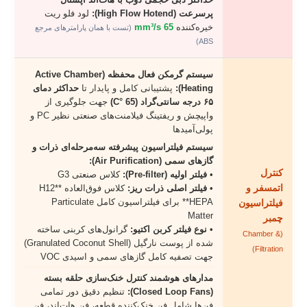
پرسرعت (High Flow Hotend):
لود فلو ریت
خیره‌کننده
65 mm³/s
(تست با همان پارامترهای مرجع
ABS)
سیستم گرمکن فعال محفظه (Active Chamber
Heating):
پشتیبانی کامل و پایدار تا
حداکثر دمای
۶۵ درجه سانتی‌گراد (65 °C)
جهت جلوگیری از
واپیچش و ریفتینگ فیلامنت‌های صنعتی نظیر PC و
پولی‌آمیدها
سیستم فیلتراسیون پیشرفته سه‌مرحله‌ای ذرات و
گازهای سمی (Air Purification):
کنترل
•
فیلتر اولیه (Pre-filter):
کلاس صنعتی G3
اتمسفر و
•
فیلتر اصلی ذرات ریز:
کلاس فوق‌العاده **H12
HEPA** برای فیلتراسیون کامل Particulate
فیلتراسیون
Matter
چمبر
•
نوع فیلتر کربن اکتیو:
گرانول‌های کربنی ساخته
(Chamber &
شده از پوست نارگیل (Granulated Coconut Shell)
Filtration)
جهت تصفیه کامل گازهای سمی و اسیدی VOC
مدارهای هوشمند کنترل خنک‌سازی حلقه بسته
(Closed Loop Fans):
تنظیم دقیق دور تمامی
فن‌ها شامل فن خنک‌کننده قطعه، فن هات‌اند، فن