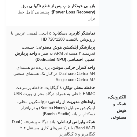
بازیابی خودکار چاپ پس از قطع ناگهانی برق
(Power Loss Recovery):
پشتیبانی کامل خط
تراز
نمایشگر کاربری دسکتاپ:
۵ اینچی لمسی عریض با
رزولوشن باکیفیت 1280*720 HD
پردازشگر اپلیکیشن هوش مصنوعی:
چیپست
قدرتمند ۴ هسته‌ای ARM به همراه
واحد پردازش
عصبی اختصاصی (Dedicated NPU)
واحد کنترلر حرکتی موشن:
پردازنده دو هسته‌ای
Dual-core Cortex-M4 در کنار تک هسته‌ای صنعتی
Single-core Cortex-M7
حافظه محلی توکار:
۸ گیگابایت حافظه پرسرعت
EMMC داخلی به همراه درگاه مجزای پورت USB
الکترونیک،
رابط‌های مدیریت از راه دور:
تاچ‌اسکرین محلی،
شبکه و
اپلیکیشن موبایل (Bambu Handy) و نرم‌افزار
هوش
دسکتاپ رایانه (Bambu Studio)
مصنوعی
شبکه وایرلس ارتباطی:
باند دوگانه پیشرفته (Dual-
Band Wi-Fi) با فرکانس‌های کاری مستقل ۲.۴
گیگاهرتز و ۵ گیگاهرتز