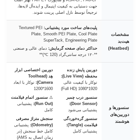
جهت دستیابی به کیفیت اپتیمال و ایده‌آل لایه‌ها،
ترجیحاً توسط نازل اصلی پرینت شوند.
پلیت‌های ساخت مورد پشتیبانی:
Textured PEI
Plate, Smooth PEI Plate, Cool Plate
مشخصات
SuperTack, Engineering Plate
هیت‌بد
(Heatbed)
حداکثر دمای صفحه گرمایش:
دمای عالی و صنعتی
**۱۲۰ درجه سانتی‌گراد (120 ℃)**
دوربین پایش زنده
دوربین اختصاصی ابزار
محفظه (Live View):
هِد (Toolhead
توکار با کیفیت عالی
Camera):
توکار با ابعاد
1600*1200
1920*1080 (Full HD)
سنسور درب چمبر
⚠️
سنسور اتمام فیلامنت
(Door Sensor):
(Run Out):
پشتیبانی
سنسورها و
پشتیبانی می‌شود
کامل
دوربین‌های
سنسور گره‌خوردگی
سنجش متراژ مصرفی
هوشمند
فیلامنت (Tangle):
(Odometry):
پشتیبانی
پشتیبانی کامل
کامل خط سنجش (در
زمان اتصال به AMS)