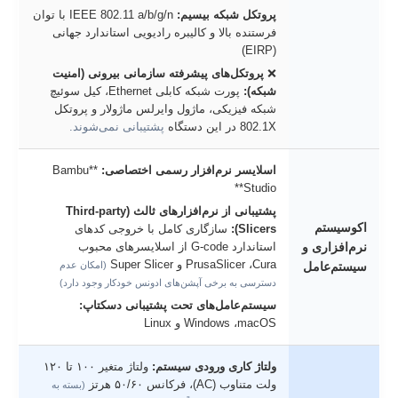
پروتکل شبکه بیسیم:
IEEE 802.11 a/b/g/n با توان
فرستنده بالا و کالیبره رادیویی استاندارد جهانی
(EIRP)
❌
پروتکل‌های پیشرفته سازمانی بیرونی (امنیت
شبکه):
پورت شبکه کابلی Ethernet، کیل سوئیچ
شبکه فیزیکی، ماژول وایرلس ماژولار و پروتکل
802.1X در این دستگاه
پشتیبانی نمی‌شوند.
اسلایسر نرم‌افزار رسمی اختصاصی:
**Bambu
Studio**
پشتیبانی از نرم‌افزارهای ثالث (Third-party
اکوسیستم
Slicers):
سازگاری کامل با خروجی کدهای
نرم‌افزاری و
استاندارد G-code از اسلایسرهای محبوب
PrusaSlicer ،Cura و Super Slicer
سیستم‌عامل
(امکان عدم
دسترسی به برخی آپشن‌های ادونس خودکار وجود دارد)
سیستم‌عامل‌های تحت پشتیبانی دسکتاپ:
Windows ،macOS و Linux
ولتاژ کاری ورودی سیستم:
ولتاژ متغیر ۱۰۰ تا ۱۲۰
ولت متناوب (AC)، فرکانس ۵۰/۶۰ هرتز
(بسته به