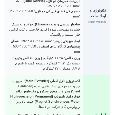
•
پرینت همزمان دو نازله (Dual Nozzle):
ابعاد
235.5 * 256 * 256 mm³
تکنولوژی و
•
حجم کل فضای فیزیکی دو نازل:
256 * 256 * 260
ابعاد ساخت
mm³
(Build Volume)
ساختار شاسی و بدنه (Chassis):
فولاد و پلاستیک
فشرده مهندسی شده |
فریم خارجی:
ترکیب لوکس
فلز، شیشه و پلاستیک
ابعاد فیزیکی پرینتر:
392 * 406 * 478 mm³
|
فضای
پیشنهادی کارگاه برای استقرار:
500 * 700 * 850
mm
وزن خالص:
۱۶.۲۵ کیلوگرم |
وزن ناخالص پکیج‌ها:
نسخه تک: ۲۰.۲ کیلوگرم / نسخه کمبو با پلتفرم
AMS: مقدار ۲۲.۲ کیلوگرم
اکستروژن نازل اصلی (Main Extruder):
مجهز به
چرخ‌دنده فولادی سخت‌کاری شده (Hardened
Steel) همراه با
موتور سنکرون مغناطیس دائم
فوق دقیق بامبولب (High-precision Permanent
Magnet Synchronous Motor)
جهت بالاترین
رزولوشن گام حرکت در لایه‌ها.