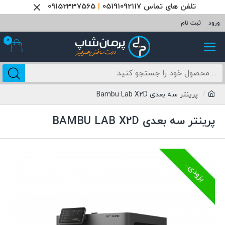
تلفن های تماس 05191092117
|
09152337565
ورود
ثبت نام
0
پرینتر سه بعدی Bambu Lab X2D
پرینتر سه بعدی BAMBU LAB X2D
ناموجود
بزودی...