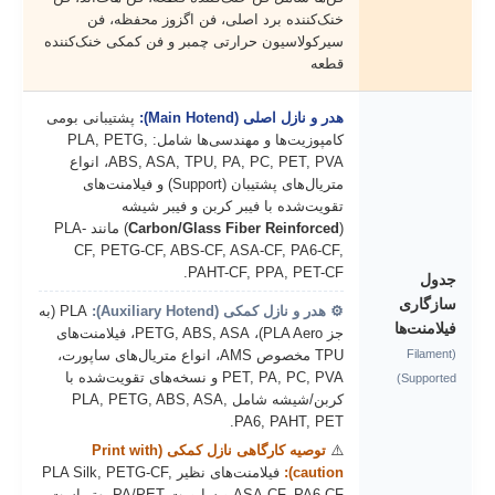
خنک‌کننده برد اصلی، فن اگزوز محفظه، فن
سیرکولاسیون حرارتی چمبر و فن کمکی خنک‌کننده
قطعه
هدر و نازل اصلی (Main Hotend):
پشتیبانی بومی
کامپوزیت‌ها و مهندسی‌ها شامل: PLA, PETG,
ABS, ASA, TPU, PA, PC, PET, PVA، انواع
متریال‌های پشتیبان (Support) و فیلامنت‌های
تقویت‌شده با فیبر کربن و فیبر شیشه
(
Carbon/Glass Fiber Reinforced
) مانند PLA-
CF, PETG-CF, ABS-CF, ASA-CF, PA6-CF,
PAHT-CF, PPA, PET-CF.
جدول
سازگاری
⚙️ هدر و نازل کمکی (Auxiliary Hotend):
PLA (به
فیلامنت‌ها
جز PLA Aero)، PETG, ABS, ASA، فیلامنت‌های
(Filament
TPU مخصوص AMS، انواع متریال‌های ساپورت،
PET, PA, PC, PVA و نسخه‌های تقویت‌شده با
Supported)
کربن/شیشه شامل PLA, PETG, ABS, ASA,
PA6, PAHT, PET.
⚠️
توصیه کارگاهی نازل کمکی (Print with
caution):
فیلامنت‌های نظیر PLA Silk, PETG-CF,
ASA-CF, PA6-CF و ساپورت PA/PET بهتر است