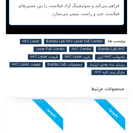
فراهم می‌کند و سوئیچینگ آزاد فیلامنت را بین مسیرهای
فیلامنت چپ و راست میسر می‌سازد.
برچسب ها:
H2C Laser
Bambu Lab H2C Laser Full Combo
Laser Full Combo
H2C Combo
Bambu Lab H2C
بامبولب H2C لیزر
خرید H2C Laser
قیمت H2C Laser
پرینتر سه بعدی لیزردار
محصولات Bambu Lab
قطعات H2C Laser
چاپگر چند کاره H2C.
محصولات مرتبط
ناموجود
ناموجود