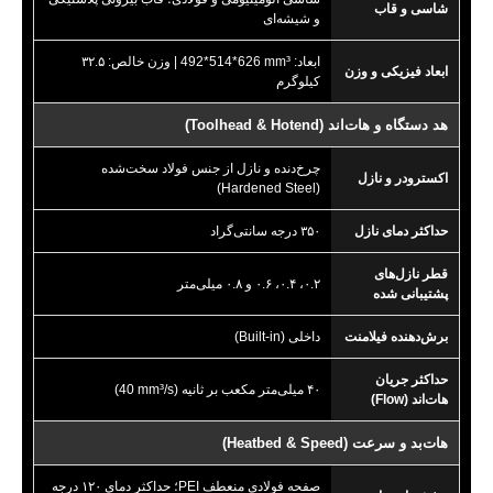
شاسی و قاب
و شیشه‌ای
ابعاد:
492*514*626 mm³
| وزن خالص: ۳۲.۵
ابعاد فیزیکی و وزن
کیلوگرم
هد دستگاه و هات‌اند (Toolhead & Hotend)
چرخ‌دنده و نازل از جنس فولاد سخت‌شده
اکسترودر و نازل
(Hardened Steel)
حداکثر دمای نازل
۳۵۰ درجه سانتی‌گراد
قطر نازل‌های
۰.۲، ۰.۴، ۰.۶ و ۰.۸ میلی‌متر
پشتیبانی شده
برش‌دهنده فیلامنت
داخلی (Built-in)
حداکثر جریان
۴۰ میلی‌متر مکعب بر ثانیه (
40 mm³/s
)
هات‌اند (Flow)
هات‌بد و سرعت (Heatbed & Speed)
صفحه فولادی منعطف PEI؛ حداکثر دمای ۱۲۰ درجه