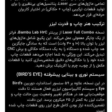
تمامی ماژول‌های سری Laser، پتانسیل‌های بی‌نظیری را برای
تولید قطعات ترکیبی (چاپ + حکاکی) در اختیار کاربران
حرفه‌ای قرار می‌دهد.
ترکیب هنر چاپ و قدرت لیزر
نسخه
Laser Full Combo
از پرینتر
Bambu Lab H2C
، فراتر
از یک چاپگر معمولی عمل می‌کند. این پکیج شامل ماژول‌های
لیزر با توان بالا (۱۰ و ۴۰ وات) است که به سادگی جایگزین
هد چاپ شده و دستگاه را به یک دستگاه حکاکی و برش CNC
تبدیل می‌کند. این ویژگی به شما اجازه می‌دهد قطعات چاپ
شده خود را با حکاکی‌های دقیق شخصی‌سازی کنید یا قطعات
مکمل را از چوب، چرم یا اکریلیک برش دهید.
سیستم نوری و بینایی پیشرفته (BIRD'S EYE)
در این نسخه، علاوه بر ۵۹ سنسور استاندارد، دوربین
Bird's
Eye
و سیستم کالیبراسیون لیزری فعال هستند تا دقت
موقعیت‌یابی هد در هنگام تغییر وضعیت بین حالت چاپ و
حالت لیزر به کمتر از ۲۵ میکرون برسد. این دقت،
تضمین‌کننده تراز بودن کامل طرح لیزر روی قطعات چاپ شده
است.