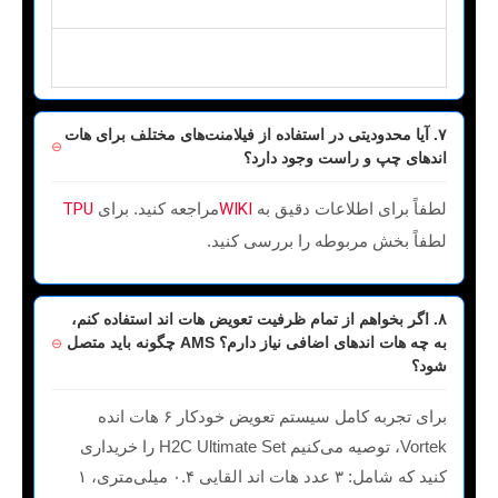
Laser
Full Combo
- 10W Laser
40W
H2C Laser
H2C Laser Full Combo
۲
Laser
Full Combo
- 40W Laser
۷. آیا محدودیتی در استفاده از فیلامنت‌های مختلف برای هات
اندهای چپ و راست وجود دارد؟
لطفاً برای اطلاعات دقیق به
WIKI
مراجعه کنید. برای
TPU
لطفاً بخش مربوطه را بررسی کنید.
۸. اگر بخواهم از تمام ظرفیت تعویض هات اند استفاده کنم،
به چه هات اندهای اضافی نیاز دارم؟ AMS چگونه باید متصل
شود؟
برای تجربه کامل سیستم تعویض خودکار ۶ هات انده
Vortek، توصیه می‌کنیم H2C Ultimate Set را خریداری
کنید که شامل: ۳ عدد هات اند القایی ۰.۴ میلی‌متری، ۱