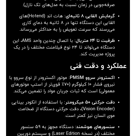
صرفه‌جویی در زمان نسبت به مدل‌های تک نازل).
گرمایش القایی ۸ ثانیه‌ای:
هات اند (Hotend)های
القایی این دستگاه تنها در ۸ ثانیه به دمای کاری
می‌رسند که سرعت تعویض را به حداکثر می‌رساند.
ظرفیت تا ۲۴ متریال:
با اتصال چندین واحد AMS، این
دستگاه می‌تواند تا ۲۴ نوع فیلامنت مختلف را در یک
پروژه مدیریت کند.
عملکرد و دقت فنی
اکسترودر سروو PMSM:
موتور اکسترودر از نوع سروو با
نیروی فشار ۱۰ کیلوگرم (۷۰٪ قوی‌تر از استپ موتورهای
معمولی) است که ثبات جریان مواد را تضمین می‌کند.
دقت حرکتی ۵۰ میکرومتر:
با استفاده از انکودر بینایی
(Vision Encoder)، دقت حرکتی دستگاه از ضخامت
موی انسان نیز کمتر است.
سنسورهای هوشمند:
دستگاه مجهز به ۵۹ سنسور
مختلف (در نسخه Laser Edition) و سیستم دوربین