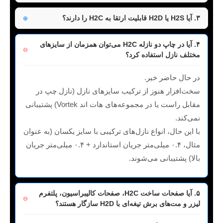
۳. آیا H2S یا H2D قابلیت ارتقا به H2C را دارند؟
۴. آیا در چاپ دو نازله H2C می‌توان همزمان از سایزهای
مختلف نازل استفاده کرد؟
در حال حاضر خیر.
سخت‌افزار هنوز از ترکیب سایزهای نازل (نازل چپ در
مقابل راست یا در مجموعه‌های هات اند Vortek) پشتیبانی
نمی‌کند.
با این حال، انواع نازل‌های ترکیبی با سایز یکسان (به عنوان
مثال، ۰.۴ میلی‌متر جریان استاندارد + ۰.۴ میلی‌متر جریان
بالا) پشتیبانی می‌شوند.
۵. آیا صفحات ساخت H2C، صفحات کالیبراسیون، پلتفرم
لیزر و مت‌های برش تیغه‌ای با H2D سازگار هستند؟