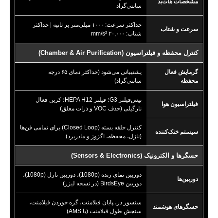
مشخصات هات‌بد
سانتی‌گراد
حداکثر سرعت: ۱۰۰۰ میلی‌متر بر ثانیه | حداکثر
سرعت و شتاب
شتاب: ۲۰,۰۰۰
mm/s²
کنترل محفظه و فیلتراسیون (Chamber & Air Purification)
گرمایش فعال
پشتیبانی می‌شود (حداکثر دمای ۶۵ درجه
محفظه
سانتی‌گراد)
پیش‌فیلتر G3؛ فیلتر HEPA H12؛ کربن فعال
فیلتراسیون هوا
نارگیلی (حذف VOC و ذرات معلق)
کنترل حلقه بسته (Closed Loop) برای تمامی فن‌ها
سیستم خنک‌کننده
(نازل، محفظه، اگزوز و مادربرد)
حسگرها و الکترونیک (Sensors & Electronics)
دوربین نمای زنده (1080p)، دوربین نازل (1080p)،
دوربین‌ها
دوربین BirdsEye (در نسخه لیزر)
سنسور در، پایان فیلامنت، گره خوردن فیلامنت،
حسگرهای هوشمند
سنجش طول فیلامنت (با AMS)