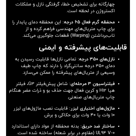
چهارگانه برای تشخیص خطا، گرفتگی نازل و مشکلات
اکستروژن در لحظه است.
محفظه گرم فعال ۶۵ درجه:
این محفظه دمای پایدار را
برای چاپ متریال‌های مهندسی فراهم کرده و از
تاب‌برداشتن (Warping) قطعات جلوگیری می‌کند.
قابلیت‌های پیشرفته و ایمنی
نازل‌های ۳۵۰ درجه:
تمامی نازل‌ها قابلیت رسیدن به
دمای ۳۵۰ درجه سانتی‌گراد را دارند که چاپ طیف
وسیعی از متریال‌های پیشرفته را ممکن می‌سازد.
فیلتراسیون ۳ مرحله‌ای:
شامل پیش‌فیلتر G3، فیلتر
هپا H12 و کربن فعال جهت حذف بو و ذرات مضر هنگام
چاپ متریال‌های صنعتی.
ماژول‌های اختیاری لیزر:
قابلیت نصب ماژول‌های لیزر
۱۰ وات یا ۴۰ وات برای حکاکی و برش.
ساختار ضد حریق:
بدنه محفظه از مواد دارای استاندارد
UL94 V-0 (مقاوم در برابر شعله) ساخته شده است.