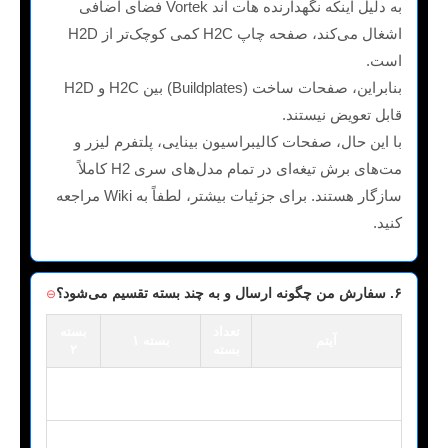
به دلیل اینکه نگهدارنده هات اند Vortek فضای اضافی
اشغال می‌کند، صفحه چاپ H2C کمی کوچک‌تر از H2D
است.
بنابراین، صفحات ساخت (Buildplates) بین H2C و H2D
قابل تعویض نیستند.
با این حال، صفحات کالیبراسیون بینایی، پلتفرم لیزر و
مت‌های برش تیغه‌ای در تمام مدل‌های سری H2 کاملاً
سازگار هستند. برای جزئیات بیشتر، لطفاً به Wiki مراجعه
کنید.
۶. سفارش من چگونه ارسال و به چند بسته تقسیم می‌شود؟
تعداد
بسته
آیتم
بسته ۱
بسته
۲
H2C AMS
-
۱
H2C AMS Combo
Combo
10W
H2C Laser
H2C Laser Full Combo
۲