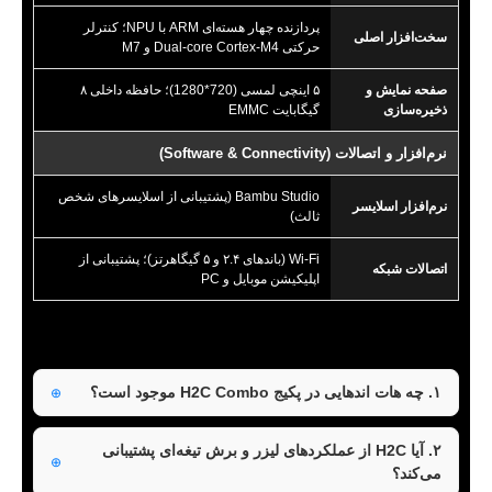
پردازنده چهار هسته‌ای ARM با NPU؛ کنترلر
سخت‌افزار اصلی
حرکتی Dual-core Cortex-M4 و M7
صفحه نمایش و
۵ اینچی لمسی (720*1280)؛ حافظه داخلی ۸
ذخیره‌سازی
گیگابایت EMMC
نرم‌افزار و اتصالات (Software & Connectivity)
Bambu Studio (پشتیبانی از اسلایسرهای شخص
نرم‌افزار اسلایسر
ثالث)
Wi-Fi (باندهای ۲.۴ و ۵ گیگاهرتز)؛ پشتیبانی از
اتصالات شبکه
اپلیکیشن موبایل و PC
۱. چه هات اندهایی در پکیج H2C Combo موجود است؟
۲. آیا H2C از عملکردهای لیزر و برش تیغه‌ای پشتیبانی
می‌کند؟