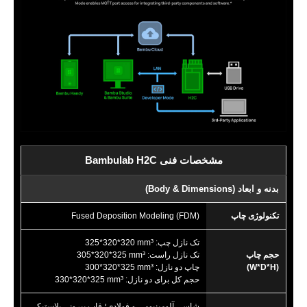
مشخصات فنی Bambulab H2C
بدنه و ابعاد (Body & Dimensions)
تکنولوژی چاپ
Fused Deposition Modeling (FDM)
تک نازل چپ:
325*320*320 mm³
حجم چاپ
تک نازل راست:
305*320*325 mm³
(W*D*H)
چاپ دو نازل:
300*320*325 mm³
حجم کل برای دو نازل:
330*320*325 mm³
شاسی آلومینیومی و فولادی؛ قاب بیرونی پلاستیکی