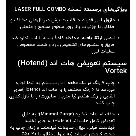
ویژگی‌های برجسته نسخه LASER FULL COMBO:
ماژول لیزر قدرتمند:
قابلیت برش متریال‌های مختلف و
حکاکی با جزئیات بالا روی سطوح مسطح و منحنی.
ایمنی ارتقا یافته:
محفظه کاملاً بسته با استاندارد ضد
حریق و سنسورهای تشخیص دود و شعله مخصوص
عملیات لیزر.
سیستم تعویض هات اند (Hotend)
Vortek
چاپ ۷ رنگ در یک قطعه:
این سیستم به شما اجازه
می‌دهد تا ۶ رنگ مختلف را با هات اند (Hotend)های
القایی و رنگ هفتم (یا متریال ساپورت) را با نازل کناری
چاپ کنید.
حذف ضایعات تخلیه (Minimal Purge):
به دلیل
تعویض کامل هات اند (Hotend) به جای تخلیه
فیلامنت قبلی، میزان ضایعات فیلامنت و زمان چاپ به
شدت کاهش می‌یابد (به عنوان مثال، تا ۴۰-۵۰٪