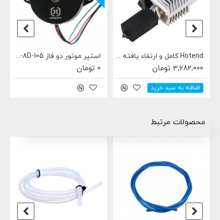
Hotend کامل و ارتقاء یافته مناسب خانواده Artillery SW-X4
استپر موتور دو فاز 14HY2214Z-8D-105 مناسب خانواده Artillery SW-X4
درایور استپر موتور FS31W01
0 تومان
1,115,000 تومان
اضافه به سبد خرید
محصولات مرتبط
ناموجود