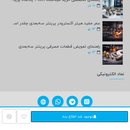
10
خر
عمر مفید هیتر اکسترودر پرینتر سه‌بعدی چقدر است؟
13
به‍
راهنمای تعویض قطعات مصرفی پرینتر سه‌بعدی
13
به‍
نماد الکترونیکی
مامی حقوق برای فروشگاه پرمان شاپ محفوظ می باشد. پشتیبانی
ParmanShop.ir
موجود شد اطلاع بده