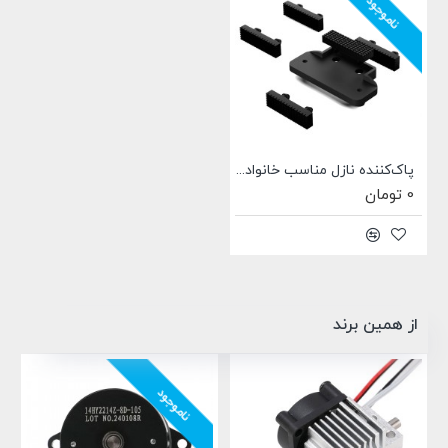
ناموجود
پاک‌کننده نازل مناسب خانواده Artillery SW-X4
0 تومان
از همین برند
ناموجود