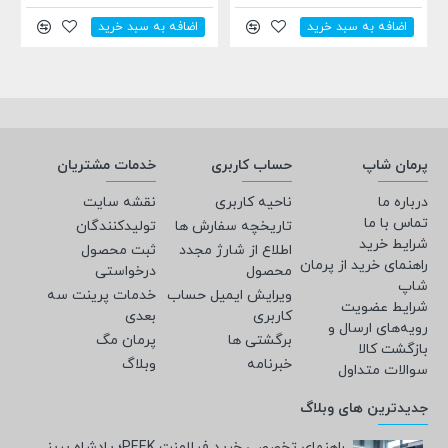
 سبد خرید
اضافه به سبد خرید
اضافه به سبد 
پرمان شاپ
حساب کاربری
خدمات مشتریان
درباره ما
ناحیه کاربری
نقشه سایت
تماس با ما
تاریخچه سفارش ها
تولیدکنندگان
شرایط خرید
اطلاع از شارژ مجدد
ثبت محصول
راهنمای خرید از پرمان
محصول
درخواستی
شاپ
ویرایش ایمیل حساب
خدمات پرینت سه
شرایط عضویت
کاربری
بعدی
رویه‌های ارسال و
برگشتی ها
پرمان مگ
بازگشت کالا
خبرنامه
وبلاگ
سوالات متداول
جدیدترین های وبلاگ
راهنمای تخصصی خرید فیلامنت PEEK؛ پادشاه پرینت سه‌بعدی صنعتی و پزشکی + مشخصات فنی