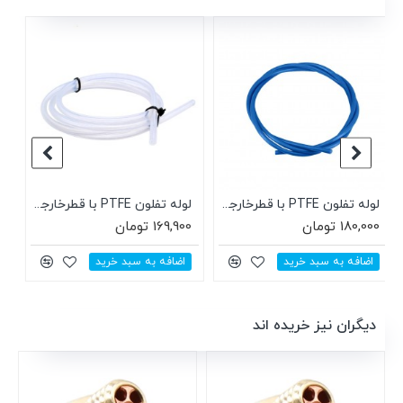
ناموجود
ناموجود
لوله تفلون PTFE با قطرخارجی4 و قطر داخلی2 شفاف
لوله تفلون PTFE با قطرخارجی4 و قطر داخلی2
172,900 تومان
125,000 تومان
به سبد خرید
دیگران نیز خریده اند