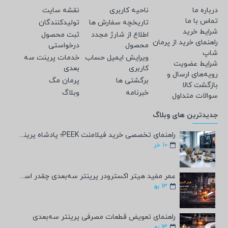
درباره ما
ناحیه کاربری
نقشه سایت
تماس با ما
تاریخچه سفارش ها
تولیدکنندگان
شرایط خرید
اطلاع از شارژ مجدد
ثبت محصول
راهنمای خرید از پرمان
محصول
درخواستی
شاپ
ویرایش ایمیل حساب
خدمات پرینت سه
شرایط عضویت
کاربری
بعدی
رویه‌های ارسال و
برگشتی ها
پرمان مگ
بازگشت کالا
خبرنامه
وبلاگ
سوالات متداول
جدیدترین های وبلاگ
راهنمای تخصصی خرید فیلامنت PEEK؛ پادشاه پرینت سه‌بعدی صنعتی و پزشکی + مشخصات فنی
10
خر
عمر مفید هیتر اکسترودر پرینتر سه‌بعدی چقدر است؟
13
به‍
راهنمای تعویض قطعات مصرفی پرینتر سه‌بعدی
13
به‍