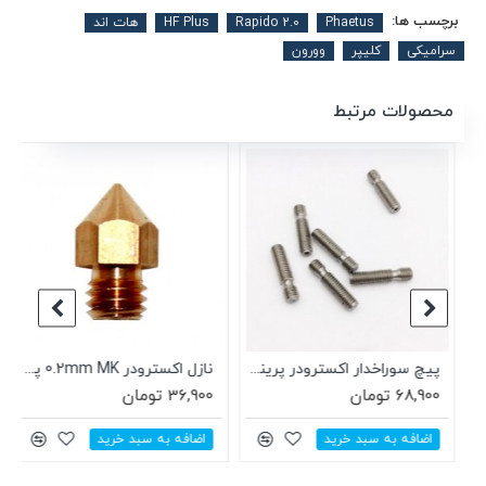
برچسب ها:
Phaetus
Rapido 2.0
HF Plus
هات اند
سرامیکی
کلیپر
وورون
محصولات مرتبط
پیچ سوراخدار اکسترودر پرینتر سه بعدی MK8 M6X26 همراه با لوله تفلون
نازل اکسترودر 0.2mm MK پرینتر سه بعدی مناسب فیلامنت 1.75 میلیمتری
68,900 تومان
36,900 تومان
اضافه به سبد خرید
اضافه به سبد خرید