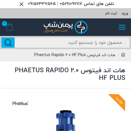
تلفن های تماس 05191092117
|
09152337565
ورود
ثبت نام
0
هات اند فیتوس Phaetus Rapido 2.0 HF Plus
هات اند فیتوس PHAETUS RAPIDO 2.0
HF PLUS
جدید