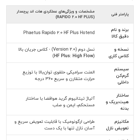
مشخصات و ویژگی‌های عملکردی هات اند پرچمدار
پارامتر فنی
(RAPIDO 2.0 HF PLUS)
برند و نام
Phaetus Rapido 2.0 HF Plus Hotend
دقیق کالا
نسخه و
نسل دوم (Version 2.0) - کلاس جریان بالا
کلاس کاری
(
HF Plus: High Flow
)
سیستم
المنت سرامیکی حلقوی توان‌بالا با توزیع
گرم‌کن
حرارت متقارن و سریع ۳۶۰ درجه
داخلی
ساختار
آلیاژ تیتانیوم گرید هوافضا با ساختار
هیت‌بریک و
مستحکم، ایمن و صلب
بدنه
مکانیزم
طراحی ارگونومیک با قابلیت تعویض سریع و
تعویض نازل
آسان نازل تنها با یک دست