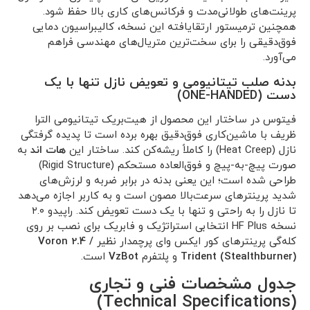
پرینت‌های طولانی‌مدت و فرکانس‌های کاری بالا حفظ شود.
همچنین ترمیستور ارتقایافته این نسخه، کالیبراسیون دمایی
فوق‌دقیقی را برای سخت‌ترین متریال‌های مهندسی فراهم
می‌آورد.
بدنه صلب تیتانیومی و تعویض نازل تنها با یک
دست (ONE-HANDED)
فیتوس در ساختار این محصول از هیت‌بریک تیتانیومی الترا
ظریف با ماشین‌کاری فوق‌دقیق بهره برده است تا پدیده گرفتگی
نازل (Heat Creep) را کاملاً ریشه‌کن کند. ساختار این
هات اند
به
صورت پیچ-به-پیچ و فوق‌العاده مستحکم (Rigid Structure)
طراحی شده است؛ این یعنی بدنه در برابر ضربه و لرزش‌های
شدید پرینترهای سرعت‌بالا مصون است و به کاربر اجازه می‌دهد
تا نازل را به راحتی و تنها با یک دست تعویض کند. راپیدو ۲.۰
نسخه HF Plus انتخابی استراتژیک و فابریک برای نصب بر روی
کله‌گی پرینترهای کور ایکس وای پرچمدار نظیر
Voron 2.4 /
Trident (Stealthburner)
و پلتفرم
VzBot
است.
جدول مشخصات فنی و تجاری
(Technical Specifications)