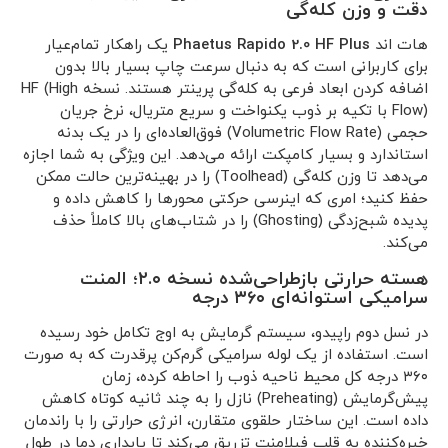
دقت و وزن کله‌گی
هات اند
Phaetus Rapido 2.0 HF Plus
یک راهکار تمام‌عیار
برای کاربرانی است که به دنبال سرعت چاپ بسیار بالا بدون
اضافه کردن ابعاد فرعی به کله‌گی پرینتر هستند. نسخه HF (High
Flow) با تکیه بر ذوب یکنواخت و سریع متریال، نرخ جریان
حجمی (Volumetric Flow Rate) فوق‌العاده‌ای را در یک بدنه
استاندارد و بسیار کامپکت ارائه می‌دهد. این ویژگی به شما اجازه
می‌دهد تا وزن کله‌گی (Toolhead) را در بهینه‌ترین حالت ممکن
حفظ کنید؛ امری که اینرسی حرکتی محورها را کاهش داده و
پدیده شبح‌زدگی (Ghosting) را در شتاب‌های بالا کاملاً حذف
می‌کند.
هسته حرارتی بازطراحی‌شده نسخه ۲.۰؛ المنت
سرامیکی استوانه‌ای ۳۶۰ درجه
در نسل دوم راپیدو، سیستم گرمایش به اوج تکامل خود رسیده
است. استفاده از یک لوله سرامیکی گرم‌کن پرقدرت که به صورت
۳۶۰ درجه کل محیط ناحیه ذوب را احاطه کرده، زمان
پیش‌گرمایش (Preheating) نازل را به چند ثانیه کوتاه کاهش
داده است. این ساختار حلقوی متقارن، انرژی حرارتی را با راندمان
خیره‌کننده به قلب فیلامنت تزریق می‌کند تا پایداری دما در طول