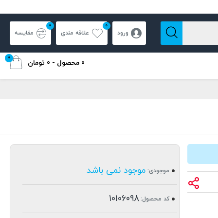
0
0
ورود
علاقه مندی
مقایسه
0
0 محصول - 0 تومان
موجود نمی باشد
موجودی:
10106098
کد محصول: