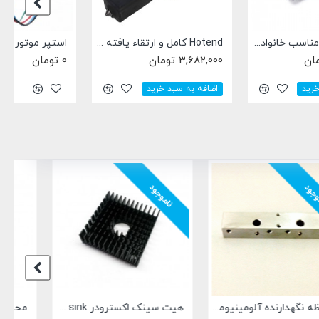
Hotend کامل و ارتقاء یافته مناسب خانواده Artillery SW-X4
استپر موتور دو فاز 14HY2214Z-8D-105 مناسب خانواده Artillery SW-X4
3,682,000 تومان
0 تومان
اضافه به سبد خرید
ناموجود
هیت سینک اکسترودر Heat sink - برای استپ موتور سایز Nema 17
محفظه آلومینیومی E3D V6