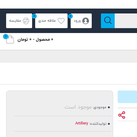
0
0
ورود
علاقه مندی
مقایسه
0
0 محصول - 0 تومان
موجود است
موجودی:
Artillery
تولیدکننده: