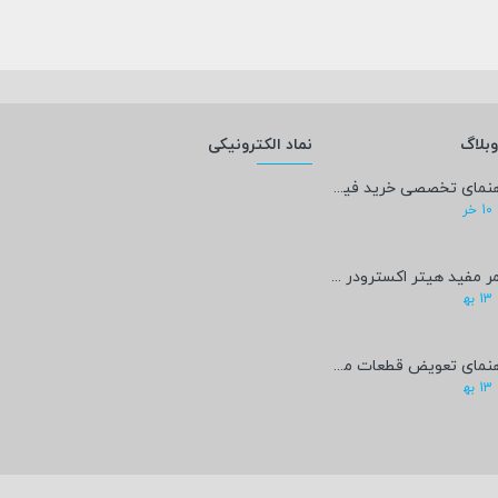
بلاگ
نماد الکترونیکی
راهنمای تخصصی خرید فیلامنت PEEK؛ پادشاه پرینت سه‌بعدی صنعتی و پزشکی + مشخصات فنی
10
خر
عمر مفید هیتر اکسترودر پرینتر سه‌بعدی چقدر است؟
13
به‍
راهنمای تعویض قطعات مصرفی پرینتر سه‌بعدی
13
به‍