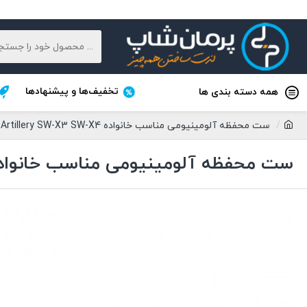
تخفیف‌ها و پیشنهادها
همه دسته بندی ها
ست محفظه آلومینیومی مناسب خانواده Artillery SW-X3 SW-X4
ست محفظه آلومینیومی مناسب خانواده ILLERY SW-X3 SW-X4