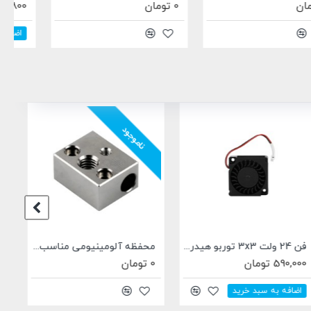
0 تومان
97,800 تومان
اضافه به سبد خرید
ناموجود
محفظه آلومینیومی مناسب اکسترودر های S1 Sprite
قاب اکسترودر مخصوص آرتیلری X3 Pro و X3 Plus
0 تومان
249,000 تومان
اضافه به سبد خرید