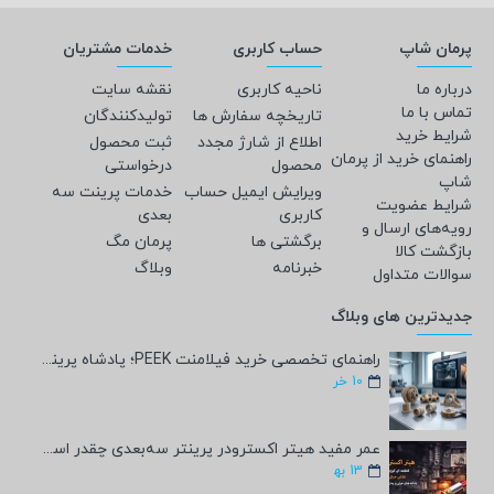
پرمان شاپ
حساب کاربری
خدمات مشتریان
درباره ما
ناحیه کاربری
نقشه سایت
تماس با ما
تاریخچه سفارش ها
تولیدکنندگان
شرایط خرید
اطلاع از شارژ مجدد
ثبت محصول
راهنمای خرید از پرمان
محصول
درخواستی
شاپ
ویرایش ایمیل حساب
خدمات پرینت سه
شرایط عضویت
کاربری
بعدی
رویه‌های ارسال و
برگشتی ها
پرمان مگ
بازگشت کالا
خبرنامه
وبلاگ
سوالات متداول
جدیدترین های وبلاگ
راهنمای تخصصی خرید فیلامنت PEEK؛ پادشاه پرینت سه‌بعدی صنعتی و پزشکی + مشخصات فنی
10
خر
عمر مفید هیتر اکسترودر پرینتر سه‌بعدی چقدر است؟
13
به‍