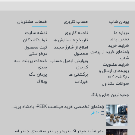
پرمان شاپ
حساب کاربری
خدمات مشتریان
درباره ما
ناحیه کاربری
نقشه سایت
تماس با ما
تاریخچه سفارش ها
تولیدکنندگان
شرایط خرید
اطلاع از شارژ مجدد
ثبت محصول
راهنمای خرید از پرمان
محصول
درخواستی
شاپ
ویرایش ایمیل حساب
خدمات پرینت سه
شرایط عضویت
کاربری
بعدی
رویه‌های ارسال و
برگشتی ها
پرمان مگ
بازگشت کالا
خبرنامه
وبلاگ
سوالات متداول
جدیدترین های وبلاگ
راهنمای تخصصی خرید فیلامنت PEEK؛ پادشاه پرینت سه‌بعدی صنعتی و پزشکی + مشخصات فنی
10
خر
عمر مفید هیتر اکسترودر پرینتر سه‌بعدی چقدر است؟