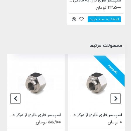
اسپیسر فلزی نری به مادگی طول 30 میلیمتری رزوه M3
23,500 تومان
اضافه به سبد خرید
محصولات مرتبط
اسپیسر فلزی خارج از مرکز مناسب برای رگلاژ مکانیسم های حرکتی Openbuilds طول 6.35 میلی متر
اسپیسر آلومینیومی 5.1x10x6 میلی متری
21,900 تومان
30,800 تومان