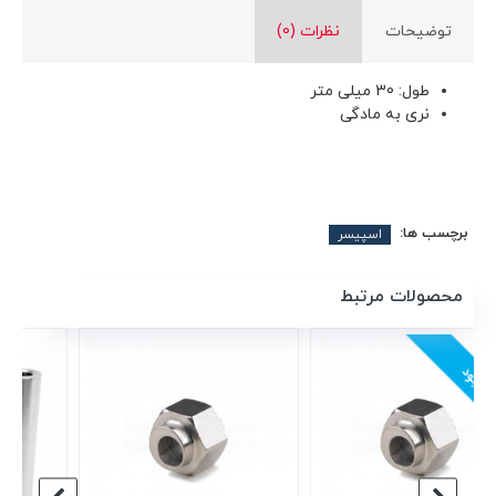
توضیحات
نظرات (0)
طول: 30 میلی متر
نری به مادگی
برچسب ها:
اسپیسر
محصولات مرتبط