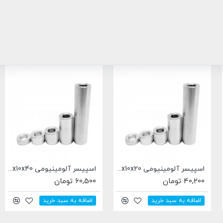
اسپیسر فلزی خارج از مرکز مناسب برای رگلاژ مکانیسم های حرکتی Openbuilds طول 6.35 میلی متر
اسپیسر آلومینیومی 5.1x10x6 میلی متری
تومان
21,900 تومان
30,800 توم
فه به سبد خرید
اضافه به سبد خرید
اضافه