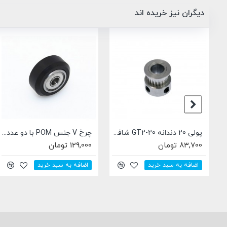
دیگران نیز خریده اند
چرخ V جنس POM با دو عدد بلبرینگ Openbuilds POM V wheel - 625zz
فن 24 ولت 4x4
175,000 تومان
4,591,000 تومان
اضافه به سبد خرید
اضافه به سبد خرید