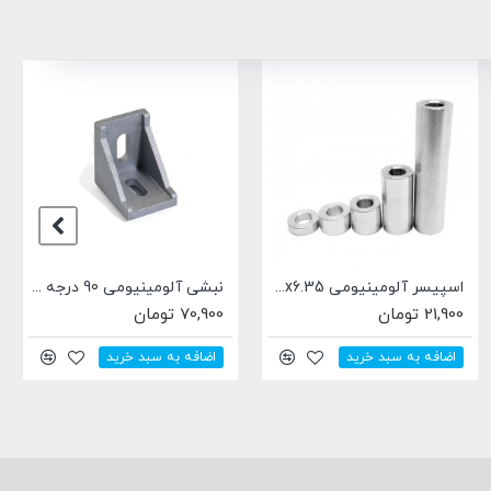
نبشی آلومینیومی 90 درجه مدل 2028 مناسب برای پروفیل آلومینیومی سری 20
پولی 20 دندانه GT2-20 شافت 8mm
83,700 تومان
129,000 تومان
اضافه به سبد خرید
اضافه به سبد خرید