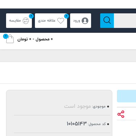
0
0
ورود
علاقه مندی
مقایسه
0
0 محصول - 0 تومان
موجود است
موجودی:
10105143
کد محصول: