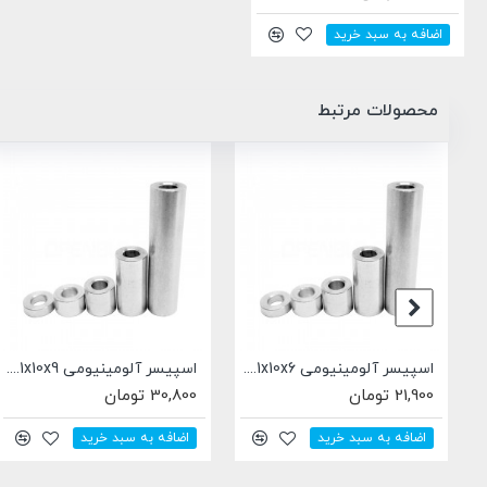
اضافه به سبد خرید
محصولات مرتبط
ناموجود
اسپیسر آلومینیومی 5.1x10x40 میلی متری
اسپیسر فلزی خارج از مرکز مناسب برای رگلاژ مکانیسم های حرکتی Openbuilds طول 6 میلی متر
60, تومان
0 تومان
55,900 
ضافه به سبد خرید
اضا