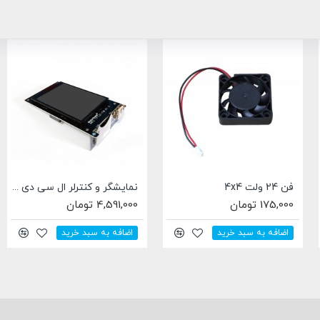
نمایشگر و کنترلر ال سی دی لمسی و رنگی پرینتر سه بعدی مدل MKS TFT35
اسپیسر آلومینیومی 5.1x10x6.35 میلی متری
21,900 تومان
70,900 تومان
اضافه به سبد خرید
اضافه به سبد خرید