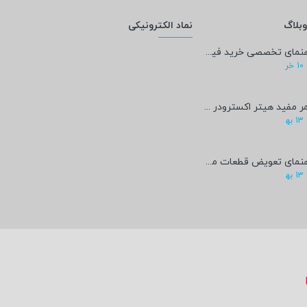
بلاگ
نماد الکترونیکی
راهنمای تخصصی خرید فیلامنت PEEK؛ پادشاه پرینت سه‌بعدی صنعتی و پزشکی + مشخصات فنی
10
خر
عمر مفید هیتر اکسترودر پرینتر سه‌بعدی چقدر است؟
13
به‍
راهنمای تعویض قطعات مصرفی پرینتر سه‌بعدی
13
به‍