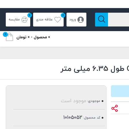
0
0
ورود
علاقه مندی
مقایسه
0
0 محصول - 0 تومان
موجود است
موجودی:
10105052
کد محصول: