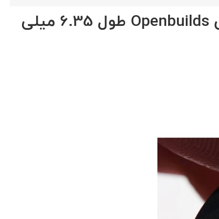
اسپیسر فلزی خارج از مرکز مناسب برای رگلاژ مکانیسم های حرکتی Openbuilds طول 6.35 میلی