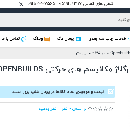
تلفن های تماس 05191092117
|
09152337565
خدمات چاپ سه بعدی
پرمان مگ
وبلاگ
تماس با ما
ی حرکتی OPENBUILDS طول 6.35 میلی متر
قیمت و موجودی تمام کالاها در پرمان شاپ بروز است.
بر اساس 0 نظر
-
نظر بدهید